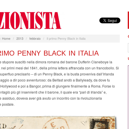
:
Home
/
2013
/
febbraio
/
Il primo Penny Black in Italia
RIMO PENNY BLACK IN ITALIA
e stupore suscitò nella dimora romana del barone Dufferin Claneboye la
nei primi mesi del 1841, della prima lettera affrancata con un francobollo. Si
 superfluo precisarlo – di un Penny Black, e la busta proveniva dall’Irlanda
aggio a dir poco avventuroso: da Belfast andò a Ballyleady, da dove fu
a Hollywood e poi a Bangor, prima di giungere finalmente a Roma. Forse lo
tagiò più gli inservienti che il barone, il quale era “pari di Irlanda” e,
e assiduo, doveva aver già avuto un incontro con la rivoluzionaria
 postale.