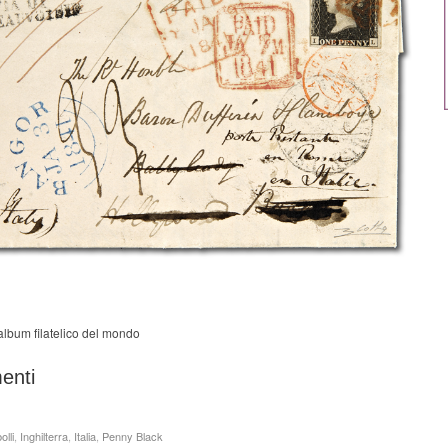
 album filatelico del mondo
enti
olli
,
Inghilterra
,
Italia
,
Penny Black