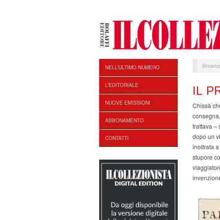
Browse
NELL’ULTIMO NUMERO
L’EDITORIALE
IL P
NUOVE EMISSIONI
Chissà ch
consegna, 
ABBONAMENTO
trattava –
dopo un vi
CONTATTI
inoltrata 
stupore con
viaggiator
invenzione