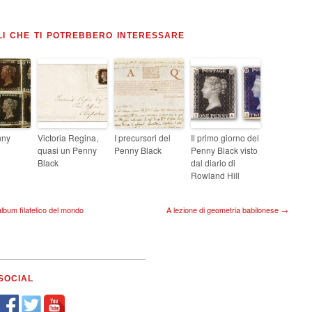
LI CHE TI POTREBBERO INTERESSARE
nny
Victoria Regina,
I precursori del
Il primo giorno del
quasi un Penny
Penny Black
Penny Black visto
Black
dal diario di
Rowland Hill
album filatelico del mondo
A lezione di geometria babilonese →
SOCIAL