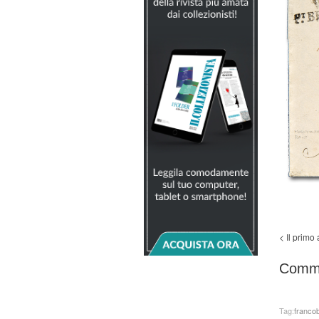
< Il primo
Comm
Tag:
francob