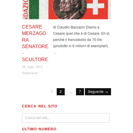
CESARE
di Claudio Baccarin Diamo a
Cesare quel che è di Cesare. Eh sì,
MERZAGO
perché il francobollo da 70 lire
RA
(prodotto in 6 milioni di esemplari)
SENATORE
…
-
SCULTORE
28 luglio 2013
Redazione
1
2
…
7
Seguente →
CERCA NEL SITO
ULTIMO NUMERO