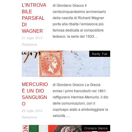
L’INTROVA
di Giordano Gracco Il
centocinquantesimo anniversario
BILE
della nascita di Richard Wagner
PARSIFAL
porta alla ribalta l’emissione più
DI
famosa dedicata al compositore
WAGNER
tedesco: la serie del 1933…
31 luglio 2013
Redazione
Rarity Fair
MERCURIO
di Giordano Gracco La Grecia
emise i primi francobolli nel 1861:
È UN DIO
raffigurano Hermes-Mercurio, il dio
SANGUIGN
delle comunicazioni, con il
O
copricapo alato a simboleggiare la
29 luglio 2013
velocità….
Redazione
Cronaca bianca