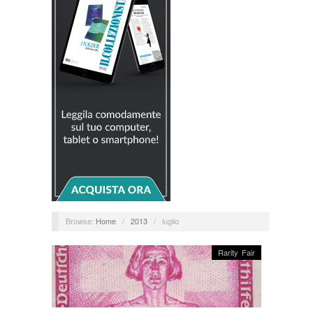
Browse:
Home
/
2013
/
luglio
Rarity Fair