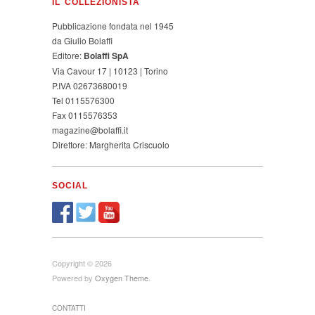
IL COLLEZIONISTA
Pubblicazione fondata nel 1945
da Giulio Bolaffi
Editore:
Bolaffi SpA
Via Cavour 17 | 10123 | Torino
P.IVA 02673680019
Tel 0115576300
Fax 0115576353
magazine@bolaffi.it
Direttore: Margherita Criscuolo
SOCIAL
Copyright © 2026
Powered by
Oxygen Theme
.
CONTATTI