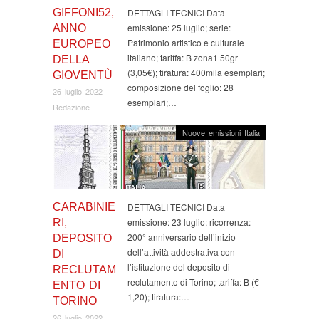
GIFFONI52,
DETTAGLI TECNICI Data
emissione: 25 luglio; serie:
ANNO
Patrimonio artistico e culturale
EUROPEO
italiano; tariffa: B zona1 50gr
DELLA
(3,05€); tiratura: 400mila esemplari;
GIOVENTÙ
composizione del foglio: 28
26 luglio 2022
esemplari;…
Redazione
Nuove emissioni Italia
CARABINIE
DETTAGLI TECNICI Data
emissione: 23 luglio; ricorrenza:
RI,
200° anniversario dell’inizio
DEPOSITO
dell’attività addestrativa con
DI
l’istituzione del deposito di
RECLUTAM
reclutamento di Torino; tariffa: B (€
ENTO DI
1,20); tiratura:…
TORINO
26 luglio 2022