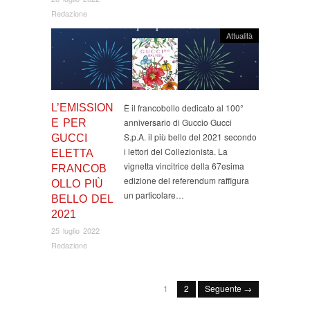
Redazione
Attualità
L’EMISSION
È il francobollo dedicato al 100°
anniversario di Guccio Gucci
E PER
S.p.A. il più bello del 2021 secondo
GUCCI
i lettori del Collezionista. La
ELETTA
vignetta vincitrice della 67esima
FRANCOB
edizione del referendum raffigura
OLLO PIÙ
un particolare…
BELLO DEL
2021
25 luglio 2022
Redazione
1
2
Seguente →