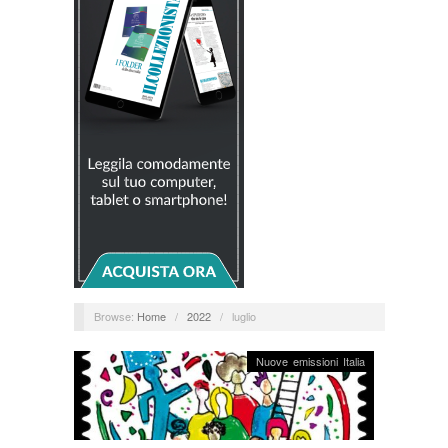
Browse:
Home
/
2022
/
luglio
Nuove emissioni Italia