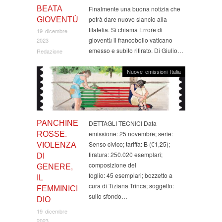
BEATA
Finalmente una buona notizia che
potrà dare nuovo slancio alla
GIOVENTÙ
filatelia. Si chiama Errore di
19 dicembre
gioventù il francobollo vaticano
2023
emesso e subito ritirato. Di Giulio…
Redazione
Nuove emissioni Italia
PANCHINE
DETTAGLI TECNICI Data
emissione: 25 novembre; serie:
ROSSE.
Senso civico; tariffa: B (€1,25);
VIOLENZA
tiratura: 250.020 esemplari;
DI
composizione del
GENERE,
foglio: 45 esemplari; bozzetto a
IL
cura di Tiziana Trinca; soggetto:
FEMMINICI
sullo sfondo…
DIO
19 dicembre
2023