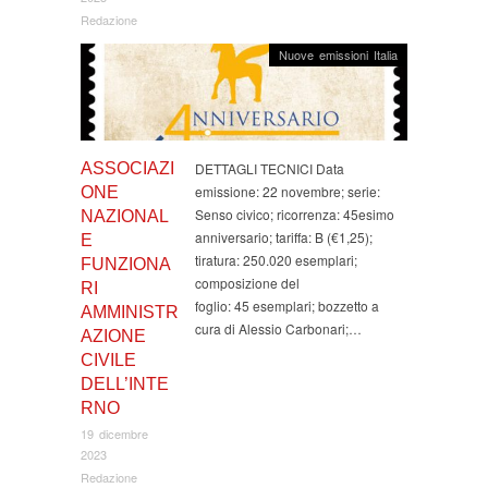
Redazione
Nuove emissioni Italia
ASSOCIAZI
DETTAGLI TECNICI Data
emissione: 22 novembre; serie:
ONE
Senso civico; ricorrenza: 45esimo
NAZIONAL
anniversario; tariffa: B (€1,25);
E
tiratura: 250.020 esemplari;
FUNZIONA
composizione del
RI
foglio: 45 esemplari; bozzetto a
AMMINISTR
cura di Alessio Carbonari;…
AZIONE
CIVILE
DELL’INTE
RNO
19 dicembre
2023
Redazione