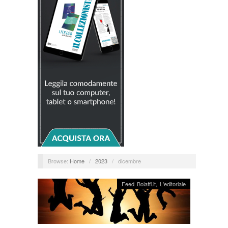
Browse:
Home
/
2023
/
dicembre
Feed Bolaffi.it
,
L'editoriale