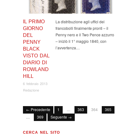
IL PRIMO
La distribuzione agli uffici dei
francobolli finalmente pronti – il
GIORNO
Penny nero e il Two Pence azzurro
DEL
– iniziò il 1° maggio 1840, con
PENNY
l’avvertenza…
BLACK
VISTO DAL
DIARIO DI
ROWLAND
HILL
6 febbraio 2013
Redazione
← Precedente
1
…
363
364
365
…
369
Seguente →
CERCA NEL SITO