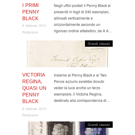
I PRIMI
Negli uffici postali il Penny Black si
presentò in fogli di 240 esemplari,
PENNY
allineati verticalmente e
BLACK
orizzontalmente secondo un
6 febbraio 2013
rigoroso ordine alfabetico, da A A…
Redazione
Grandi classici
VICTORIA
Insieme al Penny Black e al Two
Pence azzurro avrebbe dovuto
REGINA,
veder la luce anche un terzo
QUASI UN
esemplare, il Victoria Regina,
PENNY
destinato alla corrispondenza di…
BLACK
6 febbraio 2013
Redazione
Grandi classici