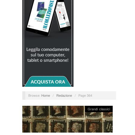
Browse:
Home
/
Redazione
/
Page 364
Grandi classici