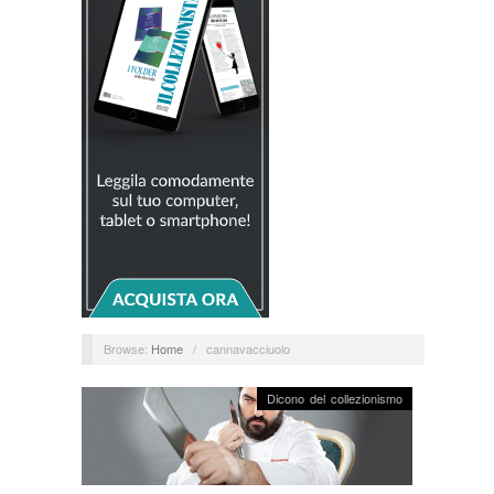
Browse:
Home
/
cannavacciuolo
Dicono del collezionismo