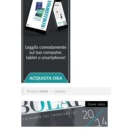
Browse:
Home
/
catalogo
Cover story