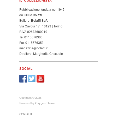
IL COLLEZIONISTA
Pubblicazione fondata nel 1945
da Giulio Bolaffi
Editore:
Bolaffi SpA
Via Cavour 17 | 10123 | Torino
P.IVA 02673680019
Tel 0115576300
Fax 0115576353
magazine@bolaffi.it
Direttore: Margherita Criscuolo
SOCIAL
Copyright © 2026
Powered by
Oxygen Theme
.
CONTATTI