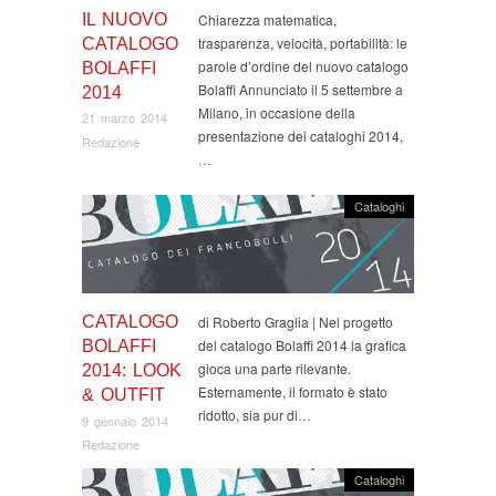
IL NUOVO
Chiarezza matematica,
trasparenza, velocità, portabilità: le
CATALOGO
parole d’ordine del nuovo catalogo
BOLAFFI
Bolaffi Annunciato il 5 settembre a
2014
Milano, in occasione della
21 marzo 2014
presentazione dei cataloghi 2014,
Redazione
…
Cataloghi
CATALOGO
di Roberto Graglia | Nel progetto
del catalogo Bolaffi 2014 la grafica
BOLAFFI
gioca una parte rilevante.
2014: LOOK
Esternamente, il formato è stato
& OUTFIT
ridotto, sia pur di…
9 gennaio 2014
Redazione
Cataloghi