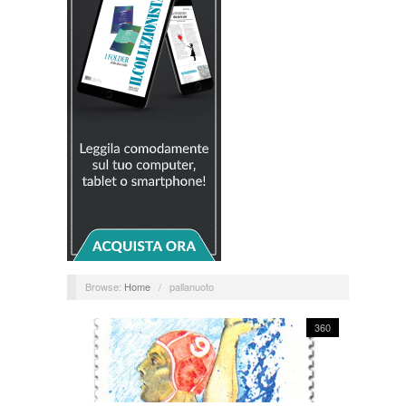
Browse:
Home
/
pallanuoto
360