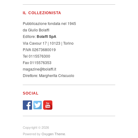
IL COLLEZIONISTA
Pubblicazione fondata nel 1945
da Giulio Bolaffi
Editore:
Bolaffi SpA
Via Cavour 17 | 10123 | Torino
P.IVA 02673680019
Tel 0115576300
Fax 0115576353
magazine@bolaffi.it
Direttore: Margherita Criscuolo
SOCIAL
Copyright © 2026
Powered by
Oxygen Theme
.