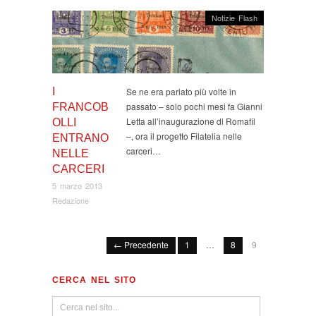
Notizie Flash
I
Se ne era parlato più volte in
passato – solo pochi mesi fa Gianni
FRANCOB
Letta all’inaugurazione di Romafil
OLLI
–, ora il progetto Filatelia nelle
ENTRANO
carceri…
NELLE
CARCERI
5 marzo 2013
Redazione
← Precedente
1
…
8
9
CERCA NEL SITO