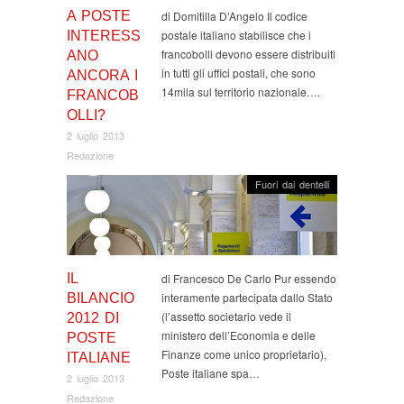
A POSTE
di Domitilla D’Angelo Il codice
postale italiano stabilisce che i
INTERESS
francobolli devono essere distribuiti
ANO
in tutti gli uffici postali, che sono
ANCORA I
14mila sul territorio nazionale….
FRANCOB
OLLI?
2 luglio 2013
Redazione
Fuori dai dentelli
IL
di Francesco De Carlo Pur essendo
interamente partecipata dallo Stato
BILANCIO
(l’assetto societario vede il
2012 DI
ministero dell’Economia e delle
POSTE
Finanze come unico proprietario),
ITALIANE
Poste italiane spa…
2 luglio 2013
Redazione