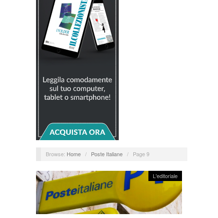
Browse:
Home
/
Poste Italiane
/
Page 9
L'editoriale