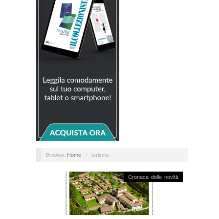
Browse:
Home
/
turismo
Cronaca delle novità