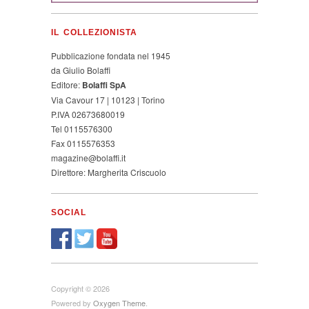
IL COLLEZIONISTA
Pubblicazione fondata nel 1945
da Giulio Bolaffi
Editore:
Bolaffi SpA
Via Cavour 17 | 10123 | Torino
P.IVA 02673680019
Tel 0115576300
Fax 0115576353
magazine@bolaffi.it
Direttore: Margherita Criscuolo
SOCIAL
Copyright © 2026
Powered by
Oxygen Theme
.