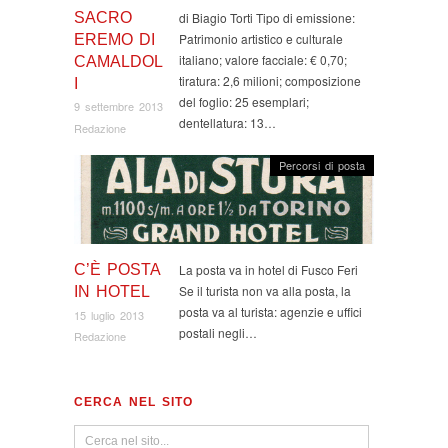
SACRO
di Biagio Torti Tipo di emissione:
Patrimonio artistico e culturale
EREMO DI
italiano; valore facciale: € 0,70;
CAMALDOL
tiratura: 2,6 milioni; composizione
I
del foglio: 25 esemplari;
9 settembre 2013
dentellatura: 13…
Redazione
Percorsi di posta
C’È POSTA
La posta va in hotel di Fusco Feri
Se il turista non va alla posta, la
IN HOTEL
posta va al turista: agenzie e uffici
15 luglio 2013
postali negli…
Redazione
CERCA NEL SITO