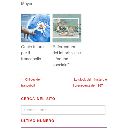
Meyer
Quale futuro
Referendum
per il
dei lettori: vince
francobollo
il “nonno
speciale”
← Chi decide i
Lo stock del ministero e
francobolli
il precedente del 1967 →
CERCA NEL SITO
ULTIMO NUMERO