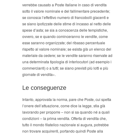
verrebbe causato a Poste italiane in caso di vendita
sotto il valore nominale e del fallimentare precedente;
se conosca l’effettivo numero di francobolli giacenti e
se siano ipotizzate delle stime di incasso al netto delle
spese d’asta; se sia a conoscenza delle tempistiche,
ovvero, se e quando cominceranno le vendite, come
esse saranno organizzate; del ribasso percentuale
rispetto al valore nominale; se esista già un elenco del
materiale da cedere; se le vendite saranno riservate ad
una determinata tipologia di interlocutori (ad esempio i
commercianti) o a tutti; se siano previsti più lotti e più
giornate di vendita».
Le conseguenze
Intanto, approvata la norma, pare che Poste, cui spetta
l’onere dell’attuazione, come dice la legge, stia già
lavorando per proporre – non si sa quando né a quali
condizioni – la prima vendita. Offerta di vendita che,
tutto il mondo filatelico nazionale si augura, potrebbe
non trovare acquirenti, portando quindi Poste alla