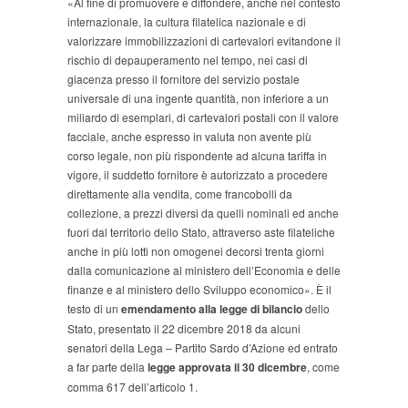
«Al fine di promuovere e diffondere, anche nel contesto
internazionale, la cultura filatelica nazionale e di
valorizzare immobilizzazioni di cartevalori evitandone il
rischio di depauperamento nel tempo, nei casi di
giacenza presso il fornitore del servizio postale
universale di una ingente quantità, non inferiore a un
miliardo di esemplari, di cartevalori postali con il valore
facciale, anche espresso in valuta non avente più
corso legale, non più rispondente ad alcuna tariffa in
vigore, il suddetto fornitore è autorizzato a procedere
direttamente alla vendita, come francobolli da
collezione, a prezzi diversi da quelli nominali ed anche
fuori dal territorio dello Stato, attraverso aste filateliche
anche in più lotti non omogenei decorsi trenta giorni
dalla comunicazione al ministero dell’Economia e delle
finanze e al ministero dello Sviluppo economico». È il
testo di un
emendamento alla legge di bilancio
dello
Stato, presentato il 22 dicembre 2018 da alcuni
senatori della Lega – Partito Sardo d’Azione ed entrato
a far parte della
legge approvata il 30 dicembre
, come
comma 617 dell’articolo 1.