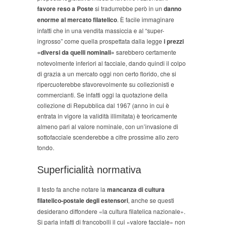
favore reso a Poste
si tradurrebbe però in un
danno
enorme al mercato filatelico
. È facile immaginare
infatti che in una vendita massiccia e al “super-
ingrosso” come quella prospettata dalla legge
i prezzi
«diversi da quelli nominali»
sarebbero certamente
notevolmente inferiori al facciale, dando quindi il colpo
di grazia a un mercato oggi non certo florido, che si
ripercuoterebbe sfavorevolmente su collezionisti e
commercianti. Se infatti oggi la quotazione della
collezione di Repubblica dal 1967 (anno in cui è
entrata in vigore la validità illimitata) è teoricamente
almeno pari al valore nominale, con un’invasione di
sottofacciale scenderebbe a cifre prossime allo zero
tondo.
Superficialità normativa
Il testo fa anche notare la
mancanza di cultura
filatelico-postale degli estensori
, anche se questi
desiderano diffondere «la cultura filatelica nazionale».
Si parla infatti di francobolli il cui «valore facciale» non