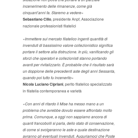
incenerimento delle rimanenze, come già
cinquant’anni fa. Staremo a vedere»
Sebastiano Cilio
, presidente Anpf, Associazione
nazionale professionisti filatelici
«Immettere sul mercato filatelico ingenti quantità di
invenduti di bassissimo valore collezionistico significa
portare il settore alla distruzione. In più, vanificando gli
sforzi che operatori e collezionisti stanno portando
avanti per rivitalizzarlo. È probabile che il risultato sarà
un doppione delle precedenti aste degli anni Sessanta,
quando poi tutto fu incenerito»
Nicola Luciano Cipriani
, perito filatelico specializzato
in filatelia contemporanea e varietà
«Con anni di ritardo il Mise ha messo mano a un
problema che avrebbe dovuto essere affrontato molto
prima. Comunque, a oggi non sappiamo ancora di
quanti francobolli si parla, dello stato di conservazione,
di come si svolgeranno le aste e quale destinazione
avranno gli eventuali invenduti. Auguriamoci che Poste