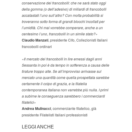
conservazione dei francobolli: che ne sarà stato oggi
della gomma (o dell’adesivo) di miliardi di francobolli
accatastati l’uno sull’altro? Con molta probabilità si
troveranno sotto forma di grandi blocchi incollati per
l’umidità. Chi mai vorrebbe comperare, anche a un
centesimo l’uno, francobolli in un simile stato?»
Claudio Manzati
, presidente Cifo, Collezionisti italiani
francobolli ordinari
«Il mercato dei francobolli in lire emessi dagli anni
Sessanta in poi è da tempo in sofferenza a causa delle
tirature troppo alte. Se all’improvviso arrivasse sul
mercato una quantità come quella prospettata sarebbe
certamente il colpo di grazia, e la filatelia
contemporanea italiana non varrebbe più nulla. I primi
a subirne le conseguenza sarebbero i commercianti
filatelici»
Andrea Mulinacci
, commerciante filatelico, già
presidente Filatelisti italiani professionisti
LEGGI ANCHE