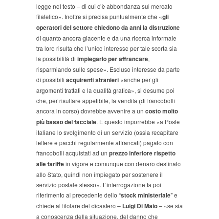
legge nel testo – di cui c’è abbondanza sul mercato
filatelico». Inoltre si precisa puntualmente che «
gli
operatori del settore chiedono da anni la distruzione
di quanto ancora giacente e da una ricerca informale
tra loro risulta che l’unico interesse per tale scorta sia
la possibilità di
impiegarlo per affrancare
,
risparmiando sulle spese». Escluso interesse da parte
di possibili
acquirenti stranieri
«anche per gli
argomenti trattati e la qualità grafica», si desume poi
che, per risultare appetibile, la vendita (di francobolli
ancora in corso) dovrebbe avvenire a un
costo molto
più basso del facciale
. E questo imporrebbe «a Poste
italiane lo svolgimento di un servizio (ossia recapitare
lettere e pacchi regolarmente affrancati) pagato con
francobolli acquistati ad un
prezzo inferiore rispetto
alle tariffe
in vigore e comunque con denaro destinato
allo Stato, quindi non impiegato per sostenere il
servizio postale stesso». L’interrogazione fa poi
riferimento al precedente dello “
stock ministeriale
” e
chiede al titolare del dicastero –
Luigi Di Maio
– «se sia
a conoscenza della situazione, del danno che