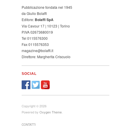
Pubblicazione fondata nel 1945
da Giulio Bolaffi
Editore:
Bolaffi SpA
Via Cavour 17 | 10123 | Torino
P.IVA 02673680019
Tel 0115576300
Fax 0115576353
magazine@bolaffi.it
Direttore: Margherita Criscuolo
SOCIAL
Copyright © 2026
Powered by
Oxygen Theme
.
CONTATTI