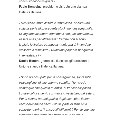
conclusione: distruggere»
Fabio Bonacina
, presidente Usfi, Unione stampa
filatelica italiana
«Decisione improvvisata e improvvida. Ancora una
volta la storia (il precedente stock) non insegna nulla.
Si vogliono svendere francobolli che possono ancora
essere usati per affrancare? Perché non si sono
tagliate le tirature quando la montagna di invenduto
cresceva a dismisura? Qualcuno pagherà per questa
insensatezza?»
Danilo Bogoni
, giornalista filatelico, già presidente
Unione stampa filatelica italiana
«Sono preoccupato per le conseguenze, soprattutto
psicologiche, di tale enorme vendita. Non credo
comunque che questa quantità di francobolli possa
trovare collocamento sul mercato né italiano né estero.
Per lo scarso appeal grafico degli esemplari italiani
escluderei anche l’acquisto da parte di tematici o
confezionatori di “francobolli differenti”. Penso che tale
situazione non potrà che portare a un parziale