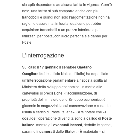
sia «più rispondente ad alcuna tariffa in vigore». Com’è
noto, una tariffa si può comporre anche con più
francobolli e quindi non solo l’argomentazione non ha
ragion d’essere ma, in teoria, qualcuno potrebbe
acquistare francobolli a un prezzo inferiore e poi
utilizzarli per posta, con lucro personale e danno per
Poste.
L’interrogazione
Sul caso il
17 gennaio
il senatore
Gaetano
Quagliarello
(della lista Noi con l’Italia) ha depositato
un’
interrogazione parlamentare
a risposta scritta al
Ministero dello sviluppo economico. In merito alle
cartevalori si precisa che «l’accumulazione, di
proprietà del ministero dello Sviluppo economico, è
giacente in magazzini, la cui conservazione e custodia
risulta a carico di Poste italiane». Si fa notare che «i
costi
dell’operazione di vendita sono
a carico di Poste
italiane
, mentre gli
eventuali incassi
, dedotte le spese,
saranno
incamerati dallo Stato
». «È materiale – si