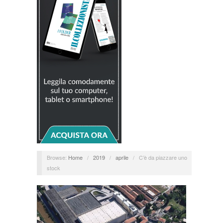
Browse:
Home
/
2019
/
aprile
/
C’è da piazzare uno
stock