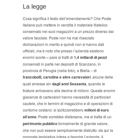
La legge
Cosa significa il testo dell’emendamento? Che Poste
italiane può mettere in vendita il materiale filatelico
conservato nei suoi magazzini a un prezzo diverso dal
valore facciale. Poste non ha mai rilasciato
dichiarazioni in merito e quindi non si hanno dati
ufficiali, ma è noto che presso l’azienda esistono
enormi scorte
–
pare si tratti di
1,4 miliardi di pezzi
conservati in parte nei depositi di Scanzano, in
provincia di Perugia (nella foto), e Biella – di
francobolli, cartoline e altre cartevalori
, alcune delle
quali emesse sin
dagli anni Sessanta
, quando le
tirature arrivavano alle decine di milioni. Queste enormi
giacenze di cartevalori hanno necessità di particolari
cautele, che in termini di magazzino e di operazioni di
contorno costano: si ipotizzerebbero
milioni di euro
all’anno
. Poste vorrebbe disfarsene, ma si tratta di un
patrimonio pubblico
formalmente di grande valore,
che non può essere semplicemente distrutto: da qui la
proposta legislativa intesa a favorire l’azienda. Il