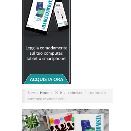
Browse:
Home
/
2019
/
settembre
/
I contenuti di
settembre-novembre 2019