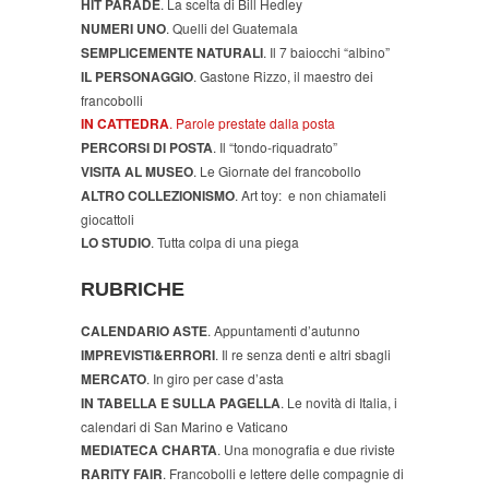
HIT PARADE
. La scelta di Bill Hedley
NUMERI UNO
. Quelli del Guatemala
SEMPLICEMENTE NATURALI
. Il 7 baiocchi “albino”
IL PERSONAGGIO
. Gastone Rizzo, il maestro dei
francobolli
IN CATTEDRA
. Parole prestate dalla posta
PERCORSI DI POSTA
. Il “tondo-riquadrato”
VISITA AL MUSEO
. Le Giornate del francobollo
ALTRO COLLEZIONISMO
. Art toy: e non chiamateli
giocattoli
LO STUDIO
. Tutta colpa di una piega
RUBRICHE
CALENDARIO ASTE
. Appuntamenti d’autunno
IMPREVISTI&ERRORI
. Il re senza denti e altri sbagli
MERCATO
. In giro per case d’asta
IN TABELLA E SULLA PAGELLA
. Le novità di Italia, i
calendari di San Marino e Vaticano
MEDIATECA CHARTA
. Una monografia e due riviste
RARITY FAIR
. Francobolli e lettere delle compagnie di