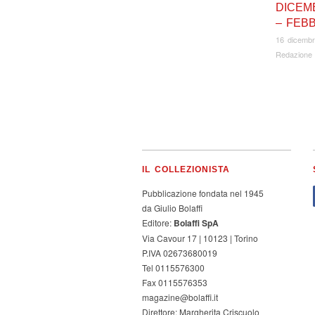
DICEM
– FEBB
16 dicemb
Redazione
IL COLLEZIONISTA
Pubblicazione fondata nel 1945
da Giulio Bolaffi
Editore:
Bolaffi SpA
Via Cavour 17 | 10123 | Torino
P.IVA 02673680019
Tel 0115576300
Fax 0115576353
magazine@bolaffi.it
Direttore: Margherita Criscuolo