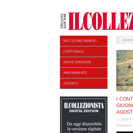
Browse
NELL’ULTIMO NUMERO
L’EDITORIALE
NUOVE EMISSIONI
ABBONAMENTO
CONTATTI
I CONT
GIUGN
AGOST
11 giugno 
Redazione