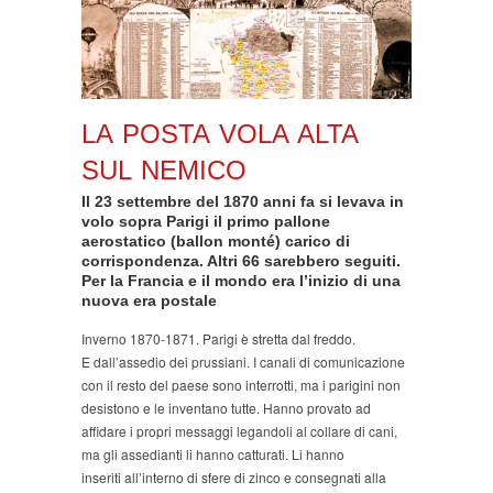
LA POSTA VOLA ALTA
SUL NEMICO
Il 23 settembre del 1870 anni fa si levava in
volo sopra Parigi il primo pallone
aerostatico (ballon monté) carico di
corrispondenza. Altri 66 sarebbero seguiti.
Per la Francia e il mondo era l’inizio di una
nuova era postale
Inverno 1870-1871. Parigi è stretta dal freddo.
E dall’assedio dei prussiani. I canali di comunicazione
con il resto del paese sono interrotti, ma i parigini non
desistono e le inventano tutte. Hanno provato ad
affidare i propri messaggi legandoli al collare di cani,
ma gli assedianti li hanno catturati. Li hanno
inseriti all’interno di sfere di zinco e consegnati alla