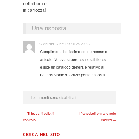
nell’album e…
in carrozza!
Una risposta
GIANPIERO BELLO / 5-26-2020 / ·
Complimenti, bellissimo ed interessante
articolo. Volevo sapere, se possibile, se
esiste un catalogo generale relativo ai
Ballons Monte’s. Grazie per la risposta.
I commenti sono disabilitati.
← Ti tasso, ti bollo, ti
I francobolli entrano nelle
controllo
carceri →
CERCA NEL SITO