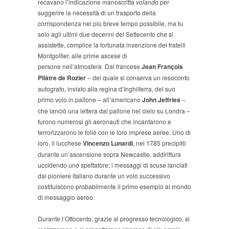
recavano l’indicazione manoscritta
volando
per
suggerire la necessità di un trasporto della
corrispondenza nel più breve tempo possibile, ma fu
solo agli ultimi due decenni del Settecento che si
assistette, complice la fortunata invenzione dei fratelli
Montgolfier, alle prime ascese di
persone nell’atmosfera Dal francese
Jean François
Pilâtre de Rozier
– del quale si conserva un resoconto
autografo, inviato alla regina d’Inghilterra, del suo
primo volo in pallone – all’americano
John Jeffries
–
che lanciò una lettera dal pallone nel cielo su Londra –
furono numerosi gli aeronauti che incantarono e
terrorizzarono le folle con le loro imprese aeree. Uno di
loro, il lucchese
Vincenzo Lunardi
, nel 1785 precipitò
durante un’ascensione sopra Newcastle, addirittura
uccidendo uno spettatore; i messaggi di scuse lanciati
dal pioniere italiano durante un volo successivo
costituiscono probabilmente il primo esempio al mondo
di messaggio aereo.
Durante l’Ottocento, grazie al progresso tecnologico, si