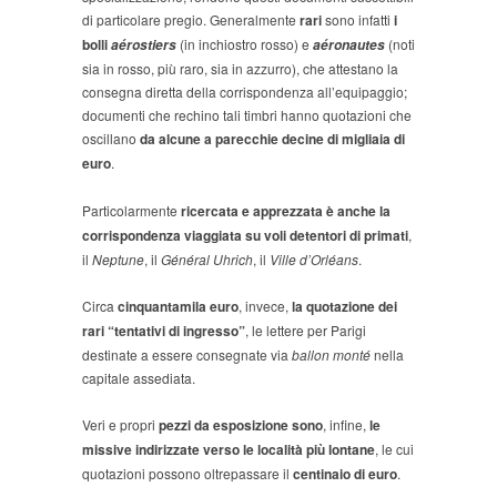
di particolare pregio. Generalmente
rari
sono infatti
i
bolli
(in inchiostro rosso) e
(noti
aérostiers
aéronautes
sia in rosso, più raro, sia in azzurro), che attestano la
consegna diretta della corrispondenza all’equipaggio;
documenti che rechino tali timbri hanno quotazioni che
oscillano
da alcune a parecchie decine di migliaia di
euro
.
Particolarmente
ricercata e apprezzata è anche la
corrispondenza viaggiata su voli detentori di primati
,
il
Neptune
, il
Général Uhrich
, il
Ville d’Orléans
.
Circa
cinquantamila euro
, invece,
la quotazione dei
rari “tentativi di ingresso”
, le lettere per Parigi
destinate a essere consegnate via
ballon monté
nella
capitale assediata.
Veri e propri
pezzi da esposizione
sono
, infine,
le
missive indirizzate verso le località più lontane
, le cui
quotazioni possono oltrepassare il
centinaio di euro
.