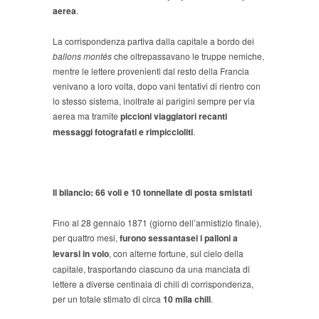
aerea
.
La corrispondenza partiva dalla capitale a bordo dei
ballons montés
che oltrepassavano le truppe nemiche,
mentre le lettere provenienti dal resto della Francia
venivano a loro volta, dopo vani tentativi di rientro con
lo stesso sistema, inoltrate ai parigini sempre per via
aerea ma tramite
piccioni viaggiatori recanti
messaggi fotografati e rimpiccioliti
.
Il bilancio: 66 voli e 10 tonnellate di posta smistati
Fino al 28 gennaio 1871 (giorno dell’armistizio finale),
per quattro mesi,
furono sessantasei i palloni a
levarsi in volo
, con alterne fortune, sul cielo della
capitale, trasportando ciascuno da una manciata di
lettere a diverse centinaia di chili di corrispondenza,
per un totale stimato di circa
10 mila chili
.