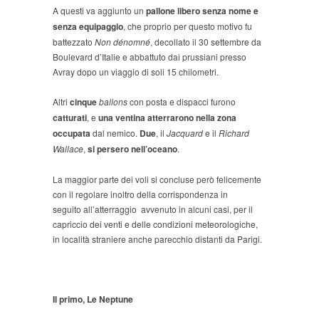
A questi va aggiunto un
pallone libero senza nome e
senza equipaggio
, che proprio per questo motivo fu
battezzato
Non dénomné
, decollato il 30 settembre da
Boulevard d’Italie e abbattuto dai prussiani presso
Avray dopo un viaggio di soli 15 chilometri.
Altri
cinque
ballons
con posta e dispacci furono
catturati
, e
una ventina atterrarono nella zona
occupata
dal nemico.
Due
, il
Jacquard
e il
Richard
Wallace
,
si persero
nell’oceano
.
La maggior parte dei voli si concluse però felicemente
con il regolare inoltro della corrispondenza in
seguito all’atterraggio avvenuto in alcuni casi, per il
capriccio dei venti e delle condizioni meteorologiche,
in località straniere anche parecchio distanti da Parigi.
Il primo, Le Neptune