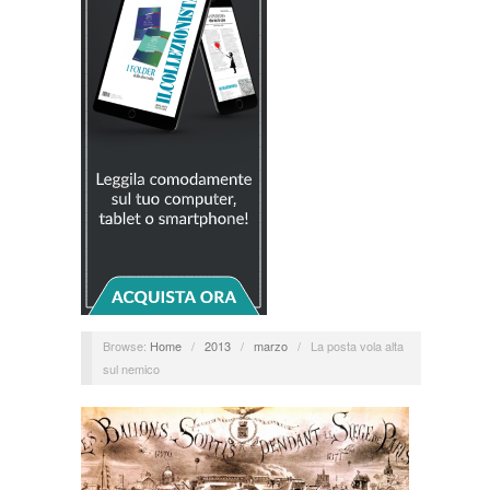
Browse:
Home
/
2013
/
marzo
/
La posta vola alta
sul nemico