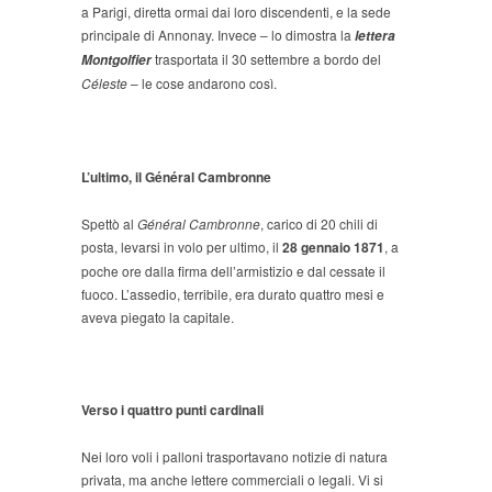
a Parigi, diretta ormai dai loro discendenti, e la sede
principale di Annonay. Invece – lo dimostra la
lettera
trasportata il 30 settembre a bordo del
Montgolfier
Céleste
– le cose andarono così.
L’ultimo, il Général Cambronne
Spettò al
Général Cambronne
, carico di 20 chili di
posta, levarsi in volo per ultimo, il
28 gennaio 18
71
, a
poche ore dalla firma dell’armistizio e dal cessate il
fuoco. L’assedio, terribile, era durato quattro mesi e
aveva piegato la capitale.
Verso i quattro punti cardinali
Nei loro voli i palloni trasportavano notizie di natura
privata, ma anche lettere commerciali o legali. Vi si