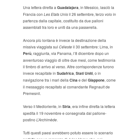
Una lettera diretta a
Guadalajara
, in Messico, lasciò la
Francia con
Les Etats Unis
il 26 settembre, terzo volo in
partenza dalla capitale, costituito da due palloni
assemblati tra loro e uniti da una passerella.
Ancora più lontana è invece la destinazione della
missiva viaggiata sul
Céleste
il 30 settembre: Lima, in
Perù
, raggiunta, via Panama, l’8 dicembre dopo un
avventuroso viaggio di oltre due mesi, come testimonia
il timbro di arrivo al verso. Altre corrispondenze furono
invece recapitate in
Sudafrica
,
Stati Uniti
, o in
navigazione tra i mari della
Cina
e del
Giappone
, come
il messaggio recapitato al comandante Regnault de
Premesnil.
Verso il Medioriente, in
Siria
, era infine diretta la lettera
spedita il 19 novembre e consegnata dal pallone-
postino
L’Archimède
.
Tutti questi paesi avrebbero potuto essere lo scenario