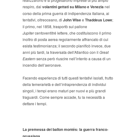
realizzarono e si progettarono imprese di più ampio
respiro, dai
volantini gettati su Milano e Venezia
nel
corso della prima guerra di indipendenza italiana, ai
tentativi, oltreoceano, di
John Wise
e
Thaddeus Lowe
;
il primo, nel 1858, trasportò sul pallone
Jupiter
centoventitré lettere, che costituiscono il primo
inoltro di posta aerea regolarmente affrancato di cui
esista testimonianza; il secondo pianificò invece, due
anni più tardi, la traversata dell’Atlantico con il
Great
Eastern
senza però riuscire nell’intento a causa di un
incendio dell’aeronave.
Facendo esperienza di tutti questi tentativi isolati, frutto
della temerarietà e dell’intraprendenza di individui
singoli, i tempi erano maturi per nuovi e più grandi
traguardi. Come sempre accade, fu la necessità a
dettare i tempi.
La premessa dei ballon montés: la guerra franco-
prussiana