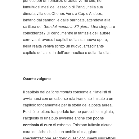
perfetto per un romanzo di Jules Verne che, nei
tumultuosi mesi dell’assedio di Parigi, nella sua
dimora, villa des Chenes Verts a Cap d’Antibes,
lontano dai cannoni e dalle barricate, attendeva alla
scrittura del
Giro del mondo in 80 giorni
. Una singolare
coincidenza? Di certo, mentre la fantasia dell’autore
correva attraverso i capitoli della sua nuova opera,
nella realtà veniva scritto un nuovo, affascinante
capitolo della storia dell’aeronautica e della filatelia.
Quanto valgono
Il capitolo dei
ballons montés
consente ai filatelisti di
avvicinarsi con un esborso relativamente limitato a un
capitolo fondamentale per la storia della posta aerea.
Poiché le lettere trasportate furono parecchie migliaia,
l’acquisto di una può avvenire anche con
poche
centinaia di euro
di esborso. Esistono tuttavia alcune
caratteristiche che, in un ambito di maggiore
specializzazione, rendono questi documenti suscettibili