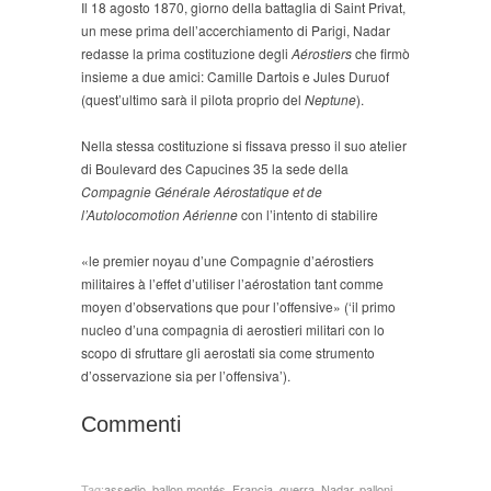
Il 18 agosto 1870, giorno della battaglia di Saint Privat,
un mese prima dell’accerchiamento di Parigi, Nadar
redasse la prima costituzione degli
Aérostiers
che firmò
insieme a due amici: Camille Dartois e Jules Duruof
(quest’ultimo sarà il pilota proprio del
Neptune
).
Nella stessa costituzione si fissava presso il suo atelier
di Boulevard des Capucines 35 la sede della
Compagnie Générale Aérostatique et de
l’Autolocomotion Aérienne
con l’intento di stabilire
«le premier noyau d’une Compagnie d’aérostiers
militaires à l’effet d’utiliser l’aérostation tant comme
moyen d’observations que pour l’offensive» (‘il primo
nucleo d’una compagnia di aerostieri militari con lo
scopo di sfruttare gli aerostati sia come strumento
d’osservazione sia per l’offensiva’).
Commenti
Tag:
assedio
,
ballon montés
,
Francia
,
guerra
,
Nadar
,
palloni