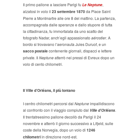
Il primo pallone a lasciare Parigi fu
,
Le Neptune
alzatosi in volo il
23 settembre 18
70
da Place Saint
Pierre a Montmartre alle ore 8 del mattino. La partenza,
accompagnata dalle speranze e dallo stupore di tutta
la cittadinanza, fu immortalata da uno scatto del
fotografo Nadar, anch’egli appassionato
aérostier
. A
bordo si trovavano l’aeronauta Jules Duruof, e un
sacco postale
contenente giornali, dispacci e lettere
private. Il
Neptune
atterrò nei pressi di Evreux dopo un
volo di cento chilometri.
Il Ville d’Orléans, il più lontano
I centro chilometri percorsi dal
Neptune
impallidiscono
al confronto con il viaggio compiuto dal
.
Ville d’Orléans
Il trentatreesimo pallone decollò da Parigi il 24
novembre e atterrò il giorno successivo a Lifjeld, sulle
coste della Norvegia, dopo un volo di
1246
chilometri
in direzione nord-est.