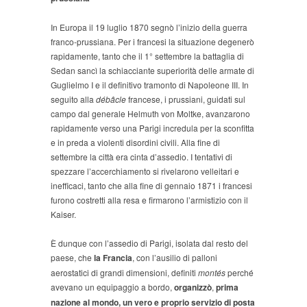
In Europa il 19 luglio 1870 segnò l’inizio della guerra
franco-prussiana. Per i francesi la situazione degenerò
rapidamente, tanto che il 1° settembre la battaglia di
Sedan sancì la schiacciante superiorità delle armate di
Guglielmo I e il definitivo tramonto di Napoleone III. In
seguito alla
débâcle
francese, i prussiani, guidati sul
campo dal generale Helmuth von Moltke, avanzarono
rapidamente verso una Parigi incredula per la sconfitta
e in preda a violenti disordini civili. Alla fine di
settembre la città era cinta d’assedio. I tentativi di
spezzare l’accerchiamento si rivelarono velleitari e
inefficaci, tanto che alla fine di gennaio 1871 i francesi
furono costretti alla resa e firmarono l’armistizio con il
Kaiser.
È dunque con l’assedio di Parigi, isolata dal resto del
paese, che
la Francia
, con l’ausilio di palloni
aerostatici di grandi dimensioni, definiti
montés
perché
avevano un equipaggio a bordo,
organizzò
,
prima
nazione al mondo, un vero e proprio servizio di posta