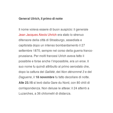
General Ulrich, il primo di notte
Il nome voleva essere di buon auspicio: il generale
Jean Jacques Alexis Uhrich
era stato lo strenuo
difensore della città di Strasburgo, assediata e
capitolata dopo un intenso bombardamento il 27
settembre 1870, sempre nel corso della guerra franco-
prussiana. Per molti francesi Ulrich aveva fatto il
possibile e forse anche l’impossibile, era un eroe. Il
suo nome fu quindi attribuito al primo aerostato che,
dopo la cattura del
Galiléè
, del
Non dénommé 3
e del
Daguerre
, il
18 novembre
fu fatto decollare di notte.
Alle 23.15
si levò dalla Gare du Nord, con 80 chili di
corrispondenza. Non deluse le attese: il 24 atterrò a
Luzarches, a 36 chilometri di distanza.