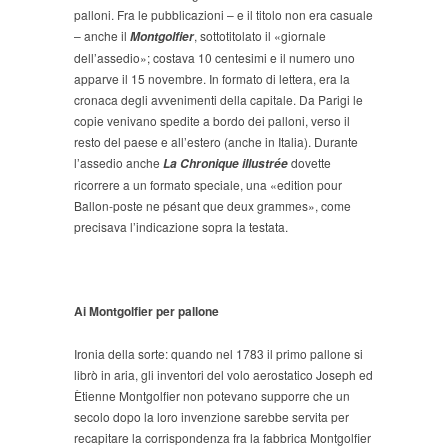
palloni. Fra le pubblicazioni – e il titolo non era casuale
– anche il
, sottotitolato il «giornale
Montgolfier
dell’assedio»; costava 10 centesimi e il numero uno
apparve il 15 novembre. In formato di lettera, era la
cronaca degli avvenimenti della capitale. Da Parigi le
copie venivano spedite a bordo dei palloni, verso il
resto del paese e all’estero (anche in Italia). Durante
l’assedio anche
dovette
La
Chronique illustrée
ricorrere a un formato speciale, una «edition pour
Ballon-poste ne pésant que deux grammes», come
precisava l’indicazione sopra la testata.
Ai Montgolfier per pallone
Ironia della sorte: quando nel 1783 il primo pallone si
librò in aria, gli inventori del volo aerostatico Joseph ed
Ètienne Montgolfier non potevano supporre che un
secolo dopo la loro invenzione sarebbe servita per
recapitare la corrispondenza fra la fabbrica Montgolfier