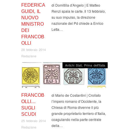
FEDERICA
di Domitilla d’Angelo | E Matteo
Renzi spaia le carte. Il 13 febbraio,
GUIDI, IL
su suo impulso, la direzione
NUOVO
nazionale del Pd chiede a Enrico
MINISTRO
Letta…
DEI
FRANCOB
OLLI
28 febbraio 2014
Redazione
Antichi Stati
,
Prima dell'Italia
FRANCOB
di Mario de Costantini | Crollato
l’impero romano d’Occidente, la
OLLI…
Chiesa di Roma divenne il più
SUGLI
grande proprietario terriero d’Italia,
SCUDI
coagulando nella parte centrale
25 febbraio 2014
della…
Redazione