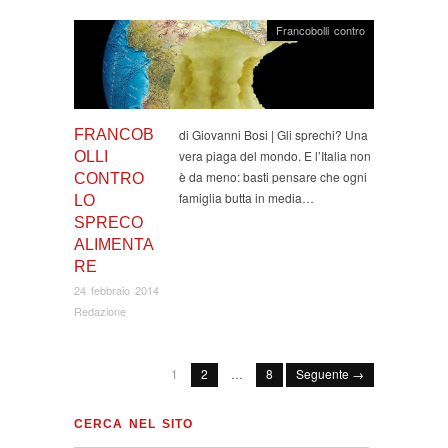
Francobolli contro
FRANCOB
di Giovanni Bosi | Gli sprechi? Una
vera piaga del mondo. E l’Italia non
OLLI
è da meno: basti pensare che ogni
CONTRO
famiglia butta in media…
LO
SPRECO
ALIMENTA
RE
24 febbraio 2014
Redazione
1
2
…
8
Seguente →
CERCA NEL SITO