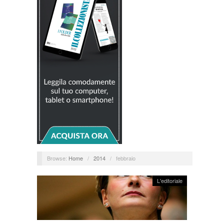
Browse:
Home
/
2014
/
febbraio
L'editoriale