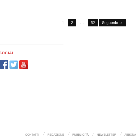
1
2
…
52
Seguente →
SOCIAL
CONTATTI
REDAZIONE
PUBBLICITÀ
NEWSLETTER
ABBONA