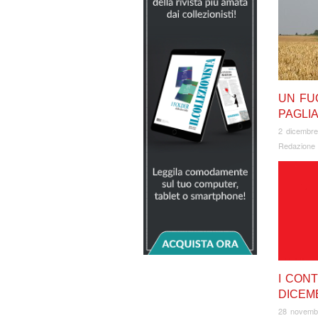
UN FU
PAGLI
2 dicembr
Redazione
I CONT
DICEM
28 novemb