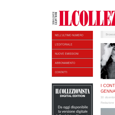
Browse
NELL’ULTIMO NUMERO
L’EDITORIALE
NUOVE EMISSIONI
ABBONAMENTO
CONTATTI
I CONT
GENNA
30 dicemb
Redazione