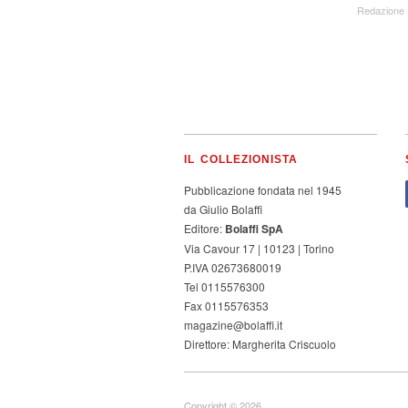
Redazione
IL COLLEZIONISTA
Pubblicazione fondata nel 1945
da Giulio Bolaffi
Editore:
Bolaffi SpA
Via Cavour 17 | 10123 | Torino
P.IVA 02673680019
Tel 0115576300
Fax 0115576353
magazine@bolaffi.it
Direttore: Margherita Criscuolo
Copyright © 2026