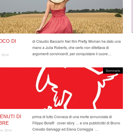
OCO DI
di Claudio Baccarin Nel film Pretty Woman ha dato una
mano a Julia Roberts, che certo non difettava di
A
argomenti convincenti, per conquistare il cuore…
e 2014
Sommario
ENUTI DI
prima di tutto Cronaca di una morte annunciata di
Filippo Bolaffi cover story … e ora pubblicità! di Bruno
BRE
Crevato-Selvaggi ed Elena Correggia …
re 2014