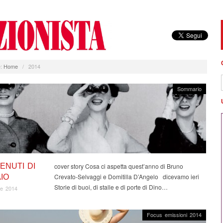
:
Home
/
2014
Sommario
ENUTI DI
cover story Cosa ci aspetta quest’anno di Bruno
Crevato-Selvaggi e Domitilla D’Angelo dicevamo ieri
IO
Storie di buoi, di stalle e di porte di Dino…
re 2014
Focus emissioni 2014