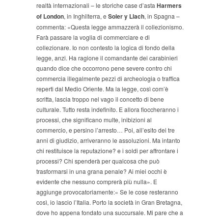
realtà internazionali – le storiche case d’asta
Harmers
of London
, in Inghilterra, e
Soler y Llach
, in Spagna –
commenta: «Questa legge ammazzerà il collezionismo.
Farà passare la voglia di commerciare e di
collezionare. Io non contesto la logica di fondo della
legge, anzi. Ha ragione il comandante dei carabinieri
quando dice che occorrono pene severe contro chi
commercia illegalmente pezzi di archeologia o traffica
reperti dal Medio Oriente. Ma la legge, così com’è
scritta, lascia troppo nel vago il concetto di bene
culturale. Tutto resta indefinito. E allora fioccheranno i
processi, che significano multe, inibizioni al
commercio, e persino l’arresto… Poi, all’esito dei tre
anni di giudizio, arriveranno le assoluzioni. Ma intanto
chi restituisce la reputazione? e i soldi per affrontare i
processi? Chi spenderà per qualcosa che può
trasformarsi in una grana penale? Ai miei occhi è
evidente che nessuno comprerà più nulla». E
aggiunge provocatoriamente:« Se le cose resteranno
così, io lascio l’Italia. Porto la società in Gran Bretagna,
dove ho appena fondato una succursale. Mi pare che a