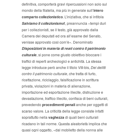
definitiva, comporterà gravi ripercussioni non solo sul
mondo della filatelia, ma più in generale sull’
intero
comparto collezionistico
. L’iniziativa, che si intitola
!
, preannuncia «tempi duri
Salviamo il
collezionismo
per i collezionisti, se il testo, già approvato dalla
Camera dei deputati ed ora all’esame del Senato,
venisse approvato così com’è». Denominato
Disposizioni in materia di reati contro il patrimonio
, si pone come giusto obiettivo bloccare i
culturale
traffici di reperti archeologici e antichità. La stessa
legge introduce però anche il titolo VIII-bis,
Dei delitti
contro il patrimonio culturale
, che tratta di furto,
ricettazione, riciclaggio, falsificazione in scrittura
privata, violazioni in materia di alienazione,
importazione ed esportazione illecite, distruzione e
devastazione, traffico illecito, confisca di beni culturali,
prevedendo
procedimenti penali
anche per oggetti di
scarso valore. La criticità della legge consiste infatti
soprattutto nella
vaghezza
di quali beni culturali
ricadano in tali norme. Questa aleatorietà implica che
quasi ogni oggetto, «dal mobiletto della nonna alle