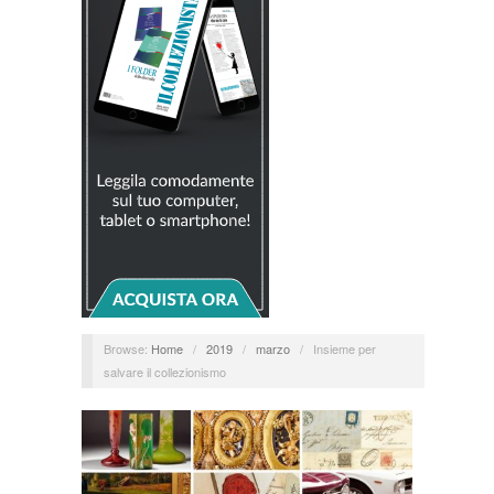
Browse:
Home
/
2019
/
marzo
/
Insieme per
salvare il collezionismo