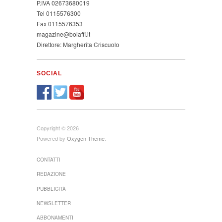
P.IVA 02673680019
Tel 0115576300
Fax 0115576353
magazine@bolaffi.it
Direttore: Margherita Criscuolo
SOCIAL
Copyright © 2026
Powered by
Oxygen Theme
.
CONTATTI
REDAZIONE
PUBBLICITÀ
NEWSLETTER
ABBONAMENTI