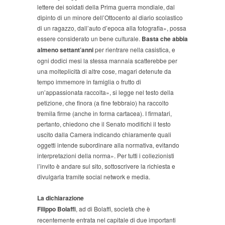
lettere dei soldati della Prima guerra mondiale, dal
dipinto di un minore dell’Ottocento al diario scolastico
di un ragazzo, dall’auto d’epoca alla fotografia», possa
essere considerato un bene culturale.
Basta che abbia
almeno settant’anni
per rientrare nella casistica, e
ogni dodici mesi la stessa mannaia scatterebbe per
una molteplicità di altre cose, magari detenute da
tempo immemore in famiglia o frutto di
un’appassionata raccolta», si legge nel testo della
petizione, che finora (a fine febbraio) ha raccolto
tremila firme (anche in forma cartacea). I firmatari,
pertanto, chiedono che il Senato modifichi il testo
uscito dalla Camera indicando chiaramente quali
oggetti intende subordinare alla normativa, evitando
interpretazioni della norma». Per tutti i collezionisti
l’invito è andare sul sito, sottoscrivere la richiesta e
divulgarla tramite social network e media.
La dichiarazione
Filippo Bolaffi
, ad di Bolaffi, società che è
recentemente entrata nel capitale di due importanti