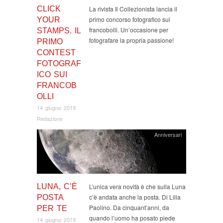
CLICK
La rivista Il Collezionista lancia il
primo concorso fotografico sui
YOUR
francobolli. Un’occasione per
STAMPS. IL
fotografare la propria passione!
PRIMO
CONTEST
FOTOGRAF
ICO SUI
FRANCOB
OLLI
14 giugno 2019
Redazione
Anniversari
LUNA, C’È
L’unica vera novità è che sulla Luna
c’è andata anche la posta. Di Lilla
POSTA
Paolino. Da cinquant’anni, da
PER TE
quando l’uomo ha posato piede
14 giugno 2019