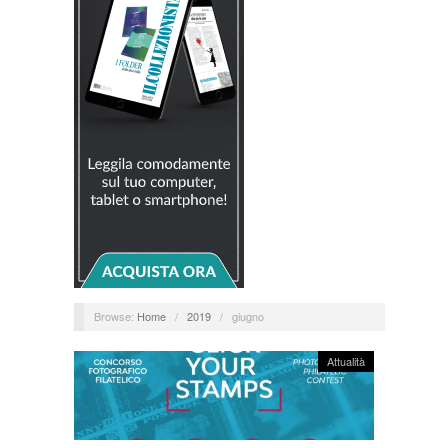
Browse:
Home
/
2019
/
giugno
Attualità