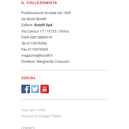
IL COLLEZIONISTA
Pubblicazione fondata nel 1945
da Giulio Bolaffi
Editore:
Bolaffi SpA
Via Cavour 17 | 10123 | Torino
P.IVA 02673680019
Tel 0115576300
Fax 0115576353
magazine@bolaffi.it
Direttore: Margherita Criscuolo
SOCIAL
Copyright © 2026
Powered by
Oxygen Theme
.
CONTATTI