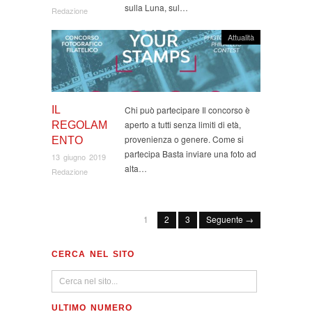
sulla Luna, sul…
Redazione
Attualità
IL
Chi può partecipare Il concorso è
aperto a tutti senza limiti di età,
REGOLAM
provenienza o genere. Come si
ENTO
partecipa Basta inviare una foto ad
13 giugno 2019
alta…
Redazione
1
2
3
Seguente →
CERCA NEL SITO
ULTIMO NUMERO