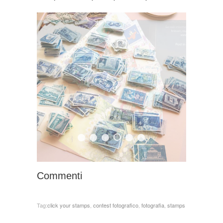
Commenti
Tag:
click your stamps
,
contest fotografico
,
fotografia
,
stamps