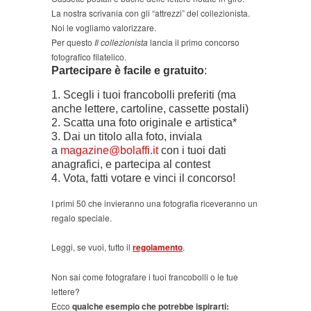
La nostra scrivania con gli “attrezzi” del collezionista.
Noi le vogliamo valorizzare.
Per questo
Il collezionista
lancia il primo concorso
fotografico filatelico.
Partecipare è facile e gratuito
:
1. Scegli i tuoi francobolli preferiti (ma
anche lettere, cartoline, cassette postali)
2. Scatta una foto originale e artistica*
3. Dai un titolo alla foto, inviala
a
magazine@bolaffi.it
con i tuoi dati
anagrafici, e partecipa al contest
4. Vota, fatti votare e vinci il concorso!
I primi 50 che invieranno una fotografia riceveranno un
regalo speciale.
Leggi, se vuoi, tutto il
regolamento
.
Non sai come fotografare i tuoi francobolli o le tue
lettere?
Ecco
qualche esempio che potrebbe ispirarti: