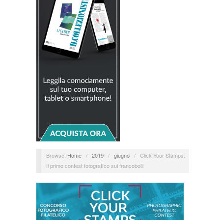
Browse:
Home
/
2019
/
giugno
/
Click Your Stamps.
Il primo contest fotografico sui francobolli