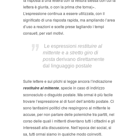
la risposta a una lettera con la vettura stessa con cui la
lettera è giunta, o con la prima che torna)».
L’espressione continua a essere utilizzata, con il
significato di una risposta rapida, ma ampliando l’area
d’uso a reazioni e scelte prese tagliando i tempi
consueti, per vari motivi.
Le espressioni
restituire al
mittente
e
a stretto giro di
posta
derivano direttamente
dal linguaggio postale
Sulle lettere e sui plichi si legge ancora l’indicazione
, specie in caso di indirizzo
restituire al mittente
sconosciuto o disguido postale. Ma ormai è più facile
trovare l’espressione al di fuori dell’ambito postale. Ci
sono tantissimi politici che respingono al mittente le
accuse, per non parlare delle polemiche tra partiti, nel
corso delle quali i mittenti diventano tutti i cittadini e gli
interessati alla discussione. Nell’epoca dei social, si
sa, tutti ormai siamo in qualche modo coinvolti.