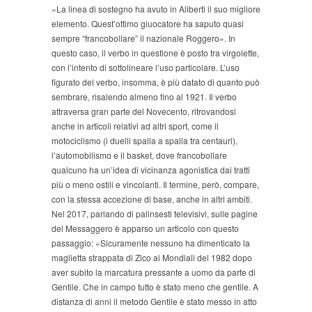
«La linea di sostegno ha avuto in Aliberti il suo migliore
elemento. Quest’ottimo giuocatore ha saputo quasi
sempre “francobollare” il nazionale Roggero». In
questo caso, il verbo in questione è posto tra virgolette,
con l’intento di sottolineare l’uso particolare. L’uso
figurato del verbo, insomma, è più datato di quanto può
sembrare, risalendo almeno fino al 1921. Il verbo
attraversa gran parte del Novecento, ritrovandosi
anche in articoli relativi ad altri sport, come il
motociclismo (i duelli spalla a spalla tra centauri),
l’automobilismo e il basket, dove francobollare
qualcuno ha un’idea di vicinanza agonistica dai tratti
più o meno ostili e vincolanti. Il termine, però, compare,
con la stessa accezione di base, anche in altri ambiti.
Nel 2017, parlando di palinsesti televisivi, sulle pagine
del Messaggero è apparso un articolo con questo
passaggio: «Sicuramente nessuno ha dimenticato la
maglietta strappata di Zico ai Mondiali del 1982 dopo
aver subito la marcatura pressante a uomo da parte di
Gentile. Che in campo tutto è stato meno che gentile. A
distanza di anni il metodo Gentile è stato messo in atto