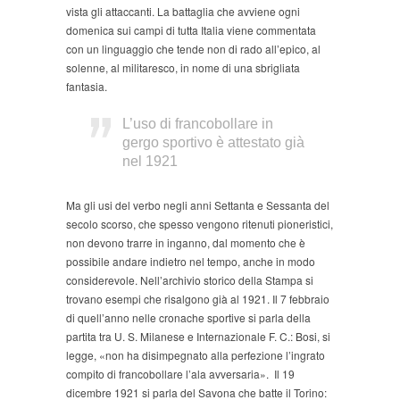
vista gli attaccanti. La battaglia che avviene ogni
domenica sui campi di tutta Italia viene commentata
con un linguaggio che tende non di rado all’epico, al
solenne, al militaresco, in nome di una sbrigliata
fantasia.
L’uso di francobollare in
gergo sportivo è attestato già
nel 1921
Ma gli usi del verbo negli anni Settanta e Sessanta del
secolo scorso, che spesso vengono ritenuti pioneristici,
non devono trarre in inganno, dal momento che è
possibile andare indietro nel tempo, anche in modo
considerevole. Nell’archivio storico della Stampa si
trovano esempi che risalgono già al 1921. Il 7 febbraio
di quell’anno nelle cronache sportive si parla della
partita tra U. S. Milanese e Internazionale F. C.: Bosi, si
legge, «non ha disimpegnato alla perfezione l’ingrato
compito di francobollare l’ala avversaria». Il 19
dicembre 1921 si parla del Savona che batte il Torino: