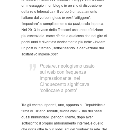
un messaggio in un blog o in un sito di discussione
della rete telematica». Il verbo è un adattamento
italiano dal verbo inglese
to post
, ‘affiggere’,
‘impostare’, o semplicemente da
post
, ossia la posta.
Nel 2013 la voce della Treccani usa una definizione
più essenziale, come riferita a qualcosa che nel giro di
pochi anni è diventata decisamente più nota: «Inviare
un post in internet», sottolineando la derivazione dal
sostantivo inglese
post
.
Postare
, neologismo usato
sul web con frequenza
impressionante, nel
Cinquecento significava
‘collocare a posto’
Tra gli esempi riportati, uno, apparso su Repubblica a
firma di Tiziano Toniutti, suona così: «Uno dei passi
quasi irrinunciabili per ogni utente, dopo aver
sottoscritto il proprio abbonamento internet, è quello
che porta oltre le pur nobili arti del “surfare” la rete, del