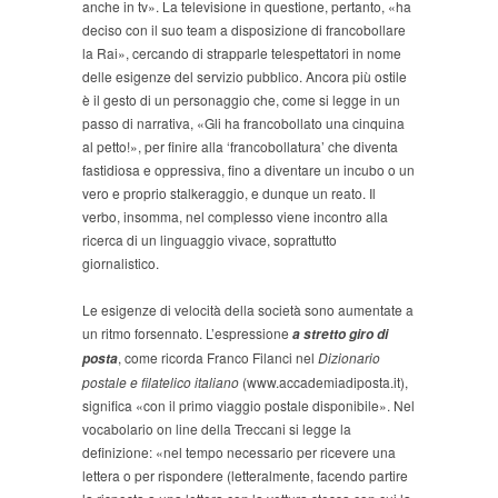
anche in tv». La televisione in questione, pertanto, «ha
deciso con il suo team a disposizione di francobollare
la Rai», cercando di strapparle telespettatori in nome
delle esigenze del servizio pubblico. Ancora più ostile
è il gesto di un personaggio che, come si legge in un
passo di narrativa, «Gli ha francobollato una cinquina
al petto!», per finire alla ‘francobollatura’ che diventa
fastidiosa e oppressiva, fino a diventare un incubo o un
vero e proprio stalkeraggio, e dunque un reato. Il
verbo, insomma, nel complesso viene incontro alla
ricerca di un linguaggio vivace, soprattutto
giornalistico.
Le esigenze di velocità della società sono aumentate a
un ritmo forsennato. L’espressione
a stretto giro di
, come ricorda Franco Filanci nel
Dizionario
posta
postale e filatelico italiano
(www.accademiadiposta.it),
significa «con il primo viaggio postale disponibile». Nel
vocabolario on line della Treccani si legge la
definizione: «nel tempo necessario per ricevere una
lettera o per rispondere (letteralmente, facendo partire