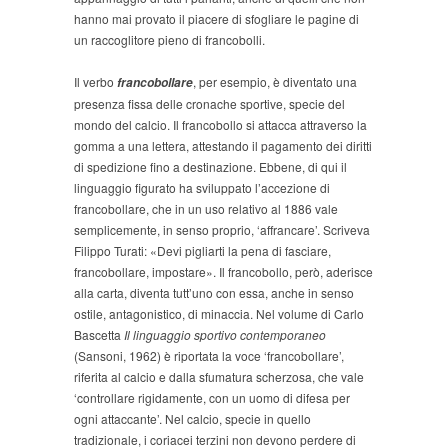
hanno mai provato il piacere di sfogliare le pagine di
un raccoglitore pieno di francobolli.
Il verbo
, per esempio, è diventato una
francobollare
presenza fissa delle cronache sportive, specie del
mondo del calcio. Il francobollo si attacca attraverso la
gomma a una lettera, attestando il pagamento dei diritti
di spedizione fino a destinazione. Ebbene, di qui il
linguaggio figurato ha sviluppato l’accezione di
francobollare, che in un uso relativo al 1886 vale
semplicemente, in senso proprio, ‘affrancare’. Scriveva
Filippo Turati: «Devi pigliarti la pena di fasciare,
francobollare, impostare». Il francobollo, però, aderisce
alla carta, diventa tutt’uno con essa, anche in senso
ostile, antagonistico, di minaccia. Nel volume di Carlo
Bascetta
Il linguaggio sportivo contemporaneo
(Sansoni, 1962) è riportata la voce ‘francobollare’,
riferita al calcio e dalla sfumatura scherzosa, che vale
‘controllare rigidamente, con un uomo di difesa per
ogni attaccante’. Nel calcio, specie in quello
tradizionale, i coriacei terzini non devono perdere di