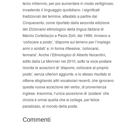
terzo millennio, per poi aumentare in modo vertiginoso,
invadendo il linguaggio quotidiano. I significati
tradizionali del termine, attestato a partire dal
Cinquecento, come riportato dalla seconda edizione
del
Dizionario etimologico della lingua italiana
di
Manlio Cortellazzo e Paolo Zolli, del 1999, rinviano a
‘collocare a posto’, ‘disporre sul terreno per l’impiego
armi o soldati’ e, in forma riflessiva, ‘collocarsi,
fermarsi’. Anche
l’Etimologico
di Alberto Nocentini,
edito dalla Le Monnier nel 2010, sotto la voce postare
ricorda le accezioni di ‘disporre, collocare al proprio
posto’, senza ulteriori aggiunte, e lo stesso risultato si
ottiene sfogliando altri vocabolari recenti, che ignorano
questa nuova accezione del verbo, di provenienza
inglese. Insomma, l’unica accezione di ‘postare’ che
circola è ormai quella che si collega, per felice
paradosso, al mondo della posta.
Commenti