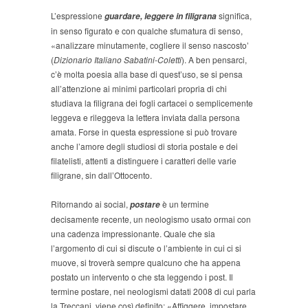
L’espressione
significa,
guardare, leggere in filigrana
in senso figurato e con qualche sfumatura di senso,
«analizzare minutamente, cogliere il senso nascosto’
(
Dizionario Italiano Sabatini-Coletti
). A ben pensarci,
c’è molta poesia alla base di quest’uso, se si pensa
all’attenzione ai minimi particolari propria di chi
studiava la filigrana dei fogli cartacei o semplicemente
leggeva e rileggeva la lettera inviata dalla persona
amata. Forse in questa espressione si può trovare
anche l’amore degli studiosi di storia postale e dei
filatelisti, attenti a distinguere i caratteri delle varie
filigrane, sin dall’Ottocento.
Ritornando ai social,
è un termine
postare
decisamente recente, un neologismo usato ormai con
una cadenza impressionante. Quale che sia
l’argomento di cui si discute o l’ambiente in cui ci si
muove, si troverà sempre qualcuno che ha appena
postato un intervento o che sta leggendo i post. Il
termine postare, nei neologismi datati 2008 di cui parla
la Treccani, viene così definito: «Affiggere, impostare