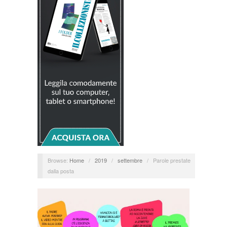
Browse:
Home
/
2019
/
settembre
/
Parole prestate
dalla posta