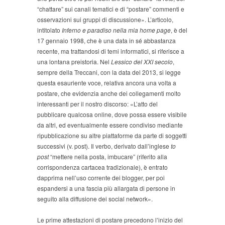
“chattare” sui canali tematici e di “postare” commenti e
osservazioni sui gruppi di discussione». L’articolo,
intitolato
Inferno e paradiso nella mia home page
, è del
17 gennaio 1998, che è una data in sé abbastanza
recente, ma trattandosi di temi informatici, si riferisce a
una lontana preistoria. Nel
Lessico del XXI secolo
,
sempre della Treccani, con la data del 2013, si legge
questa esauriente voce, relativa ancora una volta a
postare, che evidenzia anche dei collegamenti molto
interessanti per il nostro discorso: «L’atto del
pubblicare qualcosa online, dove possa essere visibile
da altri, ed eventualmente essere condiviso mediante
ripubblicazione su altre piattaforme da parte di soggetti
successivi (v. post). Il verbo, derivato dall’inglese
to
post
“mettere nella posta, imbucare” (riferito alla
corrispondenza cartacea tradizionale), è entrato
dapprima nell’uso corrente dei blogger, per poi
espandersi a una fascia più allargata di persone in
seguito alla diffusione dei social network».
Le prime attestazioni di postare precedono l’inizio del