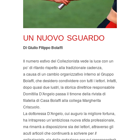
UN NUOVO SGUARDO
Di Giulio Filippo Bolaffi
Il numero estivo del Collezionista vede la luce con un
po’ di ritardo rispetto alla tradizionale cadenza,
a causa di un cambio organizzativo interno al Gruppo
Bolaffi, che desidero condividere con tutti i lettori. Infatti,
dopo quasi due lustri, la storica direttrice responsabile
Domitilla D’Angelo passa il timone della rivista di
filatelia di Casa Bolaffi alla collega Margherita
Criscuolo.
La dottoressa D’Angelo, cui auguro la migliore fortuna,
ha intrapreso un’ambiziosa nuova sfida professionale,
ma rimarrà a disposizione sia dei lettori, attraverso gli
acuti articoli che continuerà a scrivere per
Il
collezionista
, sia della redazione per cui rappresenterà