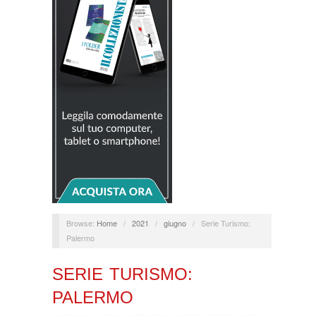
Browse:
Home
/
2021
/
giugno
/
Serie Turismo:
Palermo
SERIE TURISMO:
PALERMO