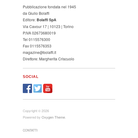
Pubblicazione fondata nel 1945
da Giulio Bolaffi
Editore:
Bolaffi SpA
Via Cavour 17 | 10123 | Torino
P.IVA 02673680019
Tel 0115576300
Fax 0115576353
magazine@bolaffi.it
Direttore: Margherita Criscuolo
SOCIAL
Copyright © 2026
Powered by
Oxygen Theme
.
CONTATTI