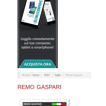
Browse:
Home
/
2021
/
luglio
/
Remo Gaspari
REMO GASPARI