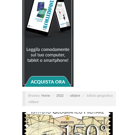
Browse:
Home
/
2022
/
ottobre
/
Istituto geografico
militare