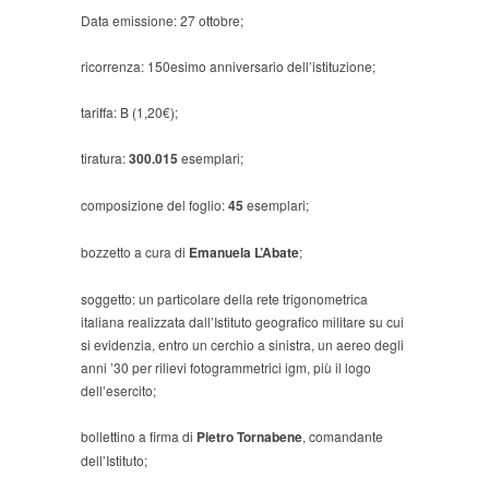
Data emissione: 27 ottobre;
ricorrenza: 150esimo anniversario dell’istituzione;
tariffa: B (1,20€);
tiratura:
300.015
esemplari;
composizione del foglio:
45
esemplari;
bozzetto a cura di
Emanuela L’Abate
;
soggetto: un particolare della rete trigonometrica
italiana realizzata dall’Istituto geografico militare su cui
si evidenzia, entro un cerchio a sinistra, un aereo degli
anni ’30 per rilievi fotogrammetrici igm, più il logo
dell’esercito;
bollettino a firma di
Pietro Tornabene
, comandante
dell’Istituto;