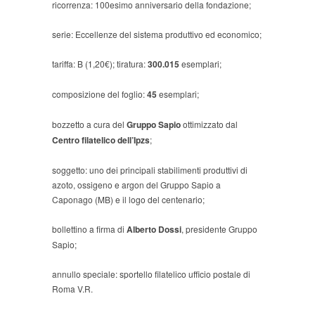
ricorrenza: 100esimo anniversario della fondazione;
serie: Eccellenze del sistema produttivo ed economico;
tariffa: B (1,20€); tiratura:
300.015
esemplari;
composizione del foglio:
45
esemplari;
bozzetto a cura del
Gruppo Sapio
ottimizzato dal
Centro filatelico dell’Ipzs
;
soggetto: uno dei principali stabilimenti produttivi di
azoto, ossigeno e argon del Gruppo Sapio a
Caponago (MB) e il logo del centenario;
bollettino a firma di
Alberto Dossi
, presidente Gruppo
Sapio;
annullo speciale: sportello filatelico ufficio postale di
Roma V.R.