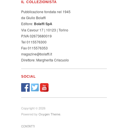
IL COLLEZIONISTA
Pubblicazione fondata nel 1945
da Giulio Bolaffi
Editore:
Bolaffi SpA
Via Cavour 17 | 10123 | Torino
P.IVA 02673680019
Tel 0115576300
Fax 0115576353
magazine@bolaffi.it
Direttore: Margherita Criscuolo
SOCIAL
Copyright © 2026
Powered by
Oxygen Theme
.
CONTATTI