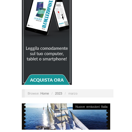
Browse:
Home
/
2023
/
marzo
Nuove emissioni Italia