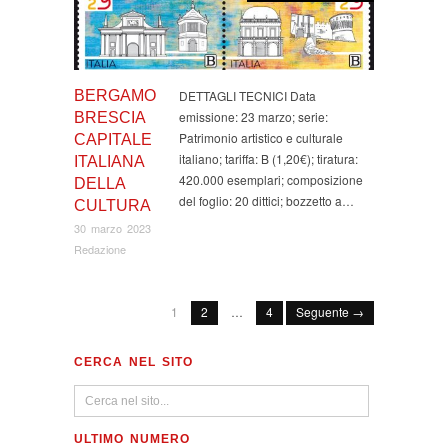
BERGAMO
DETTAGLI TECNICI Data
emissione: 23 marzo; serie:
BRESCIA
Patrimonio artistico e culturale
CAPITALE
italiano; tariffa: B (1,20€); tiratura:
ITALIANA
420.000 esemplari; composizione
DELLA
del foglio: 20 dittici; bozzetto a…
CULTURA
30 marzo 2023
Redazione
1
2
…
4
Seguente →
CERCA NEL SITO
ULTIMO NUMERO