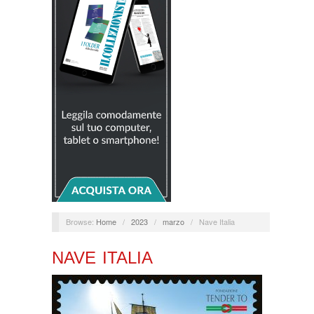
Browse:
Home
/
2023
/
marzo
/
Nave Italia
NAVE ITALIA