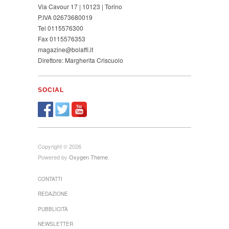
Via Cavour 17 | 10123 | Torino
P.IVA 02673680019
Tel 0115576300
Fax 0115576353
magazine@bolaffi.it
Direttore: Margherita Criscuolo
SOCIAL
Copyright © 2026
Powered by
Oxygen Theme
.
CONTATTI
REDAZIONE
PUBBLICITÀ
NEWSLETTER