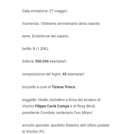
Data emissione: 27 maggio;
ricorrenza: 100esimo anniversario della nascita;
serie: Eccellenze del sapere;
tariffa: B (1,20€);
tiratura:
500.040
esemplari;
composizione del foglio:
45
esemplari;
bozzetto a cura di
Tiziana Trinca
;
soggetto: ritratto; bollettino a firma del sindaco di
Vicchio
Filippo Carlà Campa
e di Rosy Bindi,
presidente Comitato centenario Don Milani;
annullo speciale: sportello filatelico dell’ufficio postale
di Vicchio (FI).