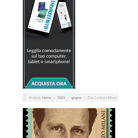
Browse:
Home
/
2023
/
giugno
/
Don Lorenzo Milani