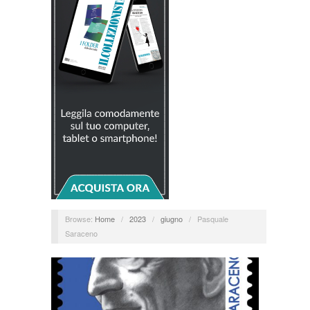
Browse:
Home
/
2023
/
giugno
/
Pasquale
Saraceno