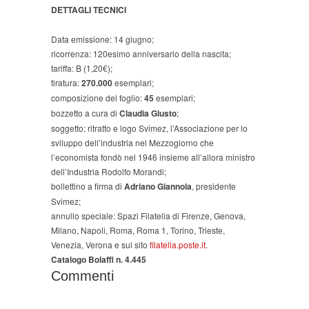
DETTAGLI TECNICI
Data emissione: 14 giugno;
ricorrenza: 120esimo anniversario della nascita;
tariffa: B (1,20€);
tiratura:
270.000
esemplari;
composizione del foglio:
45
esemplari;
bozzetto a cura di
Claudia Giusto
;
soggetto: ritratto e logo Svimez, l’Associazione per lo
sviluppo dell’industria nel Mezzogiorno che
l’economista fondò nel 1946 insieme all’allora ministro
dell’Industria Rodolfo Morandi;
bollettino a firma di
Adriano Giannola
, presidente
Svimez;
annullo speciale: Spazi Filatelia di Firenze, Genova,
Milano, Napoli, Roma, Roma 1, Torino, Trieste,
Venezia, Verona e sul sito
filatelia.poste.it
.
Catalogo Bolaffi n. 4.445
Commenti