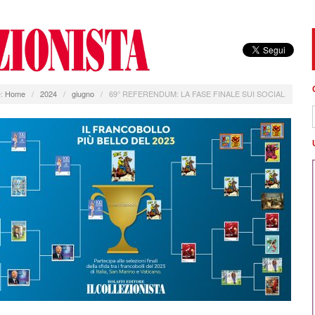
:
Home
/
2024
/
giugno
/
69° REFERENDUM: LA FASE FINALE SUI SOCIAL