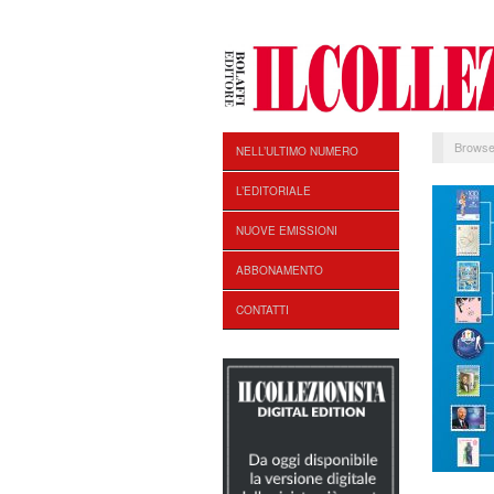
Browse
NELL’ULTIMO NUMERO
L’EDITORIALE
NUOVE EMISSIONI
ABBONAMENTO
CONTATTI