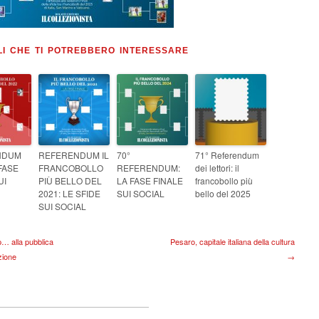
LI CHE TI POTREBBERO INTERESSARE
NDUM
REFERENDUM IL
70°
71° Referendum
 FASE
FRANCOBOLLO
REFERENDUM:
dei lettori: il
UI
PIÙ BELLO DEL
LA FASE FINALE
francobollo più
2021: LE SFIDE
SUI SOCIAL
bello del 2025
SUI SOCIAL
… alla pubblica
Pesaro, capitale italiana della cultura
zione
→