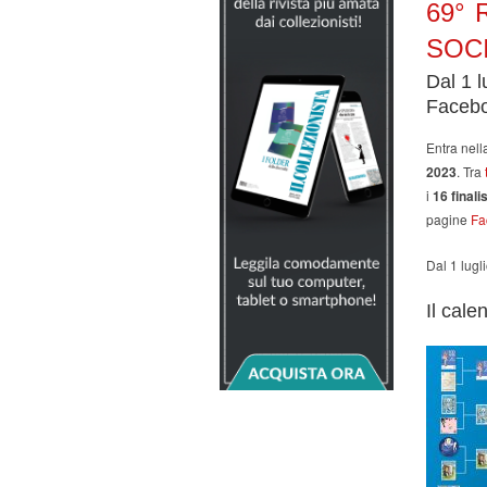
69° 
SOC
Dal 1 l
Facebo
Entra nella
2023
. Tra
i
16 finalis
pagine
Fa
Dal 1 lugl
Il cale