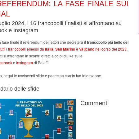
REFERENDUM: LA FASE FINALE SUI
IAL
uglio 2024, i 16 francobolli finalisti si affrontano su
ok e Instagram
 fase finale il referendum dei lettori che decreterà il
francobollo più bello del
tutti i francobolli emessi da
Italia
,
San Marino
e
Vaticano
nel corso del 2023
,
ti
si affrontano in scontri diretti a colpi di like sulle
cebook
e
Instagram
di Bolaffi.
io, segui le avvincenti sfide e partecipa con la tua interazione.
ndario delle sfide
Commenti