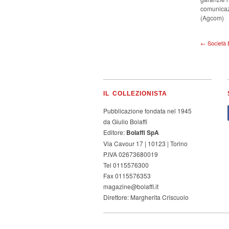
comunicaz
(Agcom)
← Società 
IL COLLEZIONISTA
Pubblicazione fondata nel 1945
da Giulio Bolaffi
Editore:
Bolaffi SpA
Via Cavour 17 | 10123 | Torino
P.IVA 02673680019
Tel 0115576300
Fax 0115576353
magazine@bolaffi.it
Direttore: Margherita Criscuolo