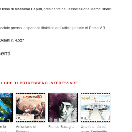
a firma di
Massimo Caputi
, presidente dell’associazione Marchi storici
eciale presso lo sportello filatelico dell’ufficio postale di Roma V.R.
olaffi n. 4.527
enti
LI CHE TI POTREBBERO INTERESSARE
r le
Antoniano di
Franco Basaglia
Una rotonda sul
elle
Bologna
mare, Senigallia