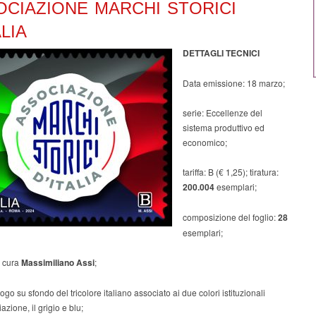
OCIAZIONE MARCHI STORICI
ALIA
DETTAGLI TECNICI
Data emissione: 18 marzo;
serie: Eccellenze del
sistema produttivo ed
economico;
tariffa: B (€ 1,25); tiratura:
200.004
esemplari;
composizione del foglio:
28
esemplari;
a cura
Massimiliano Assi
;
ogo su sfondo del tricolore italiano associato ai due colori istituzionali
azione, il grigio e blu;