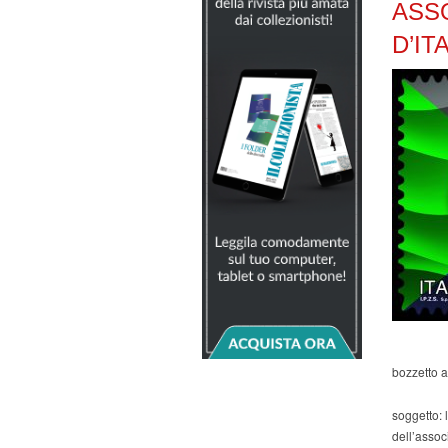
ASS
D’IT
bozzetto 
soggetto: l
dell’associ