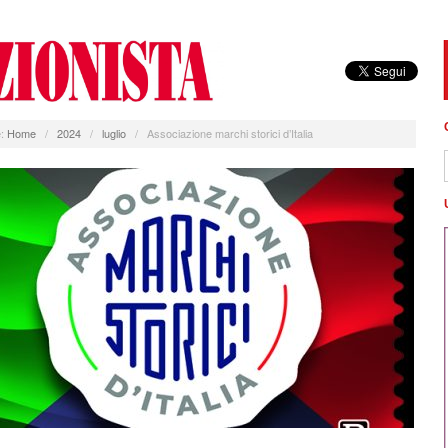
:
Home
/
2024
/
luglio
/
Associazione marchi storici d’Italia