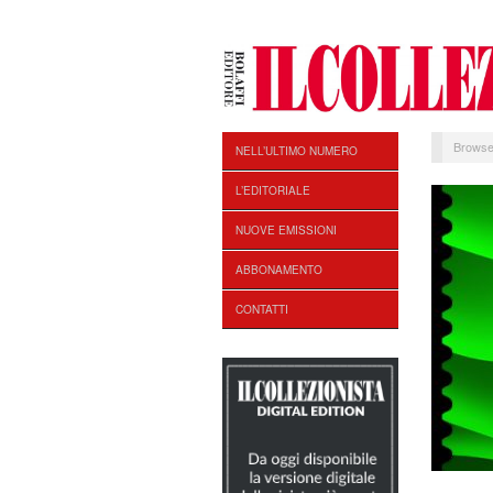
Browse
NELL’ULTIMO NUMERO
L’EDITORIALE
NUOVE EMISSIONI
ABBONAMENTO
CONTATTI