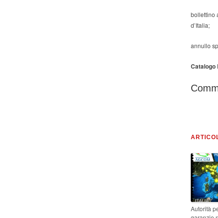
bollettino 
d’Italia;
annullo sp
Catalogo B
Comm
ARTICO
Autorità pe
garanzie n