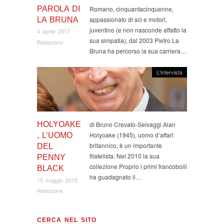
PAROLA DI
Romano, cinquantacinquenne,
appassionato di sci e motori,
LA BRUNA
juventino (e non nasconde affatto la
4 aprile 2017
sua simpatia), dal 2003 Pietro La
Redazione
Bruna ha percorso la sua carriera…
L'intervista
HOLYOAKE
di Bruno Crevato-Selvaggi Alan
Holyoake (1945), uomo d’affari
, L’UOMO
britannico, è un importante
DEL
filatelista. Nel 2010 la sua
PENNY
collezione Proprio i primi francobolli
BLACK
ha guadagnato il…
15 maggio 2015
Redazione
CERCA NEL SITO