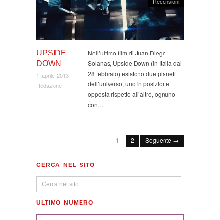
Recensioni
UPSIDE
Nell’ultimo film di Juan Diego
Solanas, Upside Down (in Italia dal
DOWN
28 febbraio) esistono due pianeti
1 aprile 2013
dell’universo, uno in posizione
Redazione
opposta rispetto all’altro, ognuno
con…
1
2
Seguente →
CERCA NEL SITO
ULTIMO NUMERO