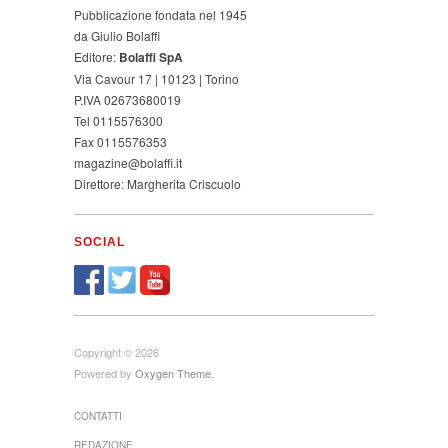
Pubblicazione fondata nel 1945
da Giulio Bolaffi
Editore:
Bolaffi SpA
Via Cavour 17 | 10123 | Torino
P.IVA 02673680019
Tel 0115576300
Fax 0115576353
magazine@bolaffi.it
Direttore: Margherita Criscuolo
SOCIAL
Copyright © 2026
Powered by
Oxygen Theme
.
CONTATTI
REDAZIONE