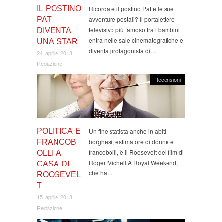
IL POSTINO
Ricordate il postino Pat e le sue
avventure postali? Il portalettere
PAT
televisivo più famoso fra i bambini
DIVENTA
entra nelle sale cinematografiche e
UNA STAR
diventa protagonista di…
24 aprile 2013
Redazione
Recensioni
POLITICA E
Un fine statista anche in abiti
borghesi, estimatore di donne e
FRANCOB
francobolli, è il Roosevelt del film di
OLLI A
Roger Michell A Royal Weekend,
CASA DI
che ha…
ROOSEVEL
T
15 aprile 2013
Redazione