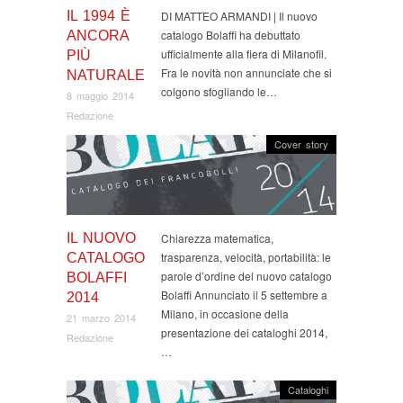
IL 1994 È
DI MATTEO ARMANDI | Il nuovo
catalogo Bolaffi ha debuttato
ANCORA
ufficialmente alla fiera di Milanofil.
PIÙ
Fra le novità non annunciate che si
NATURALE
colgono sfogliando le…
8 maggio 2014
Redazione
Cover story
IL NUOVO
Chiarezza matematica,
trasparenza, velocità, portabilità: le
CATALOGO
parole d’ordine del nuovo catalogo
BOLAFFI
Bolaffi Annunciato il 5 settembre a
2014
Milano, in occasione della
21 marzo 2014
presentazione dei cataloghi 2014,
Redazione
…
Cataloghi