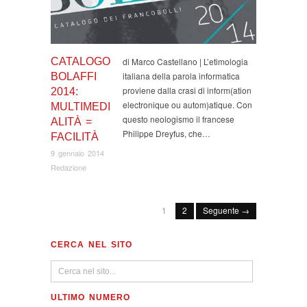
CATALOGO
di Marco Castellano | L’etimologia
italiana della parola informatica
BOLAFFI
proviene dalla crasi di inform(ation
2014:
electronique ou autom)atique. Con
MULTIMEDI
questo neologismo il francese
ALITÀ =
Philippe Dreyfus, che…
FACILITÀ
9 gennaio 2014
Redazione
1
2
Seguente →
CERCA NEL SITO
ULTIMO NUMERO