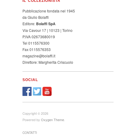
IL COLLEZIONISTA
Pubblicazione fondata nel 1945
da Giulio Bolaffi
Editore:
Bolaffi SpA
Via Cavour 17 | 10123 | Torino
P.IVA 02673680019
Tel 0115576300
Fax 0115576353
magazine@bolaffi.it
Direttore: Margherita Criscuolo
SOCIAL
Copyright © 2026
Powered by
Oxygen Theme
.
CONTATTI