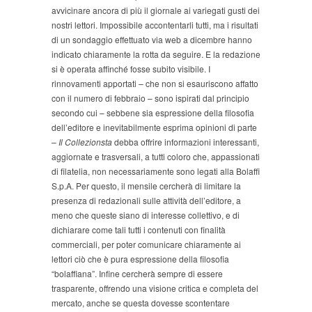
avvicinare ancora di più il giornale ai variegati gusti dei
nostri lettori. Impossibile accontentarli tutti, ma i risultati
di un sondaggio effettuato via web a dicembre hanno
indicato chiaramente la rotta da seguire. E la redazione
si è operata affinché fosse subito visibile. I
rinnovamenti apportati – che non si esauriscono affatto
con il numero di febbraio – sono ispirati dal principio
secondo cui – sebbene sia espressione della filosofia
dell’editore e inevitabilmente esprima opinioni di parte
–
Il Collezionsta
debba offrire informazioni interessanti,
aggiornate e trasversali, a tutti coloro che, appassionati
di filatelia, non necessariamente sono legati alla Bolaffi
S.p.A. Per questo, il mensile cercherà di limitare la
presenza di redazionali sulle attività dell’editore, a
meno che queste siano di interesse collettivo, e di
dichiarare come tali tutti i contenuti con finalità
commerciali, per poter comunicare chiaramente ai
lettori ciò che è pura espressione della filosofia
“bolaffiana”. Infine cercherà sempre di essere
trasparente, offrendo una visione critica e completa del
mercato, anche se questa dovesse scontentare