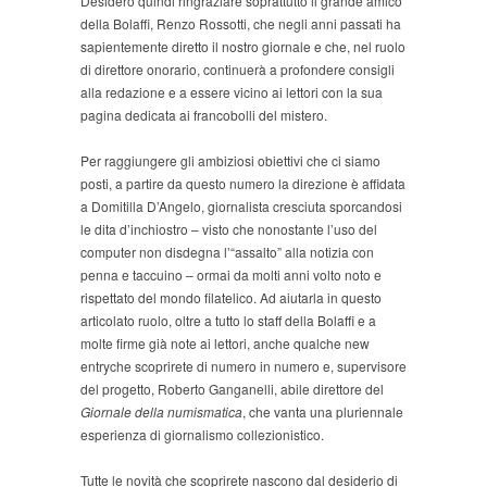
Desidero quindi ringraziare soprattutto il grande amico
della Bolaffi, Renzo Rossotti, che negli anni passati ha
sapientemente diretto il nostro giornale e che, nel ruolo
di direttore onorario, continuerà a profondere consigli
alla redazione e a essere vicino ai lettori con la sua
pagina dedicata ai francobolli del mistero.
Per raggiungere gli ambiziosi obiettivi che ci siamo
posti, a partire da questo numero la direzione è affidata
a Domitilla D’Angelo, giornalista cresciuta sporcandosi
le dita d’inchiostro – visto che nonostante l’uso del
computer non disdegna l’“assalto” alla notizia con
penna e taccuino – ormai da molti anni volto noto e
rispettato del mondo filatelico. Ad aiutarla in questo
articolato ruolo, oltre a tutto lo staff della Bolaffi e a
molte firme già note ai lettori, anche qualche new
entryche scoprirete di numero in numero e, supervisore
del progetto, Roberto Ganganelli, abile direttore del
Giornale della numismatica
, che vanta una pluriennale
esperienza di giornalismo collezionistico.
Tutte le novità che scoprirete nascono dal desiderio di