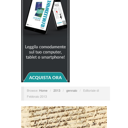
Browse:
Home
/
2013
/
gennaio
/
Editoriale di
Febbraio 2013