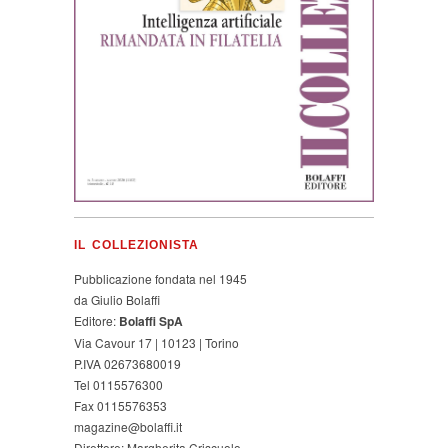
IL COLLEZIONISTA
Pubblicazione fondata nel 1945
da Giulio Bolaffi
Editore:
Bolaffi SpA
Via Cavour 17 | 10123 | Torino
P.IVA 02673680019
Tel 0115576300
Fax 0115576353
magazine@bolaffi.it
Direttore: Margherita Criscuolo