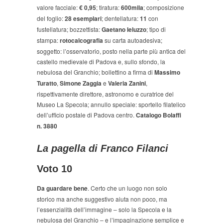
valore facciale:
€ 0,95
; tiratura:
600mila
; composizione
del foglio:
28 esemplari
; dentellatura:
11
con
fustellatura; bozzettista:
Gaetano Ieluzzo
; tipo di
stampa:
rotocalcografia
su carta autoadesiva;
soggetto: l’osservatorio, posto nella parte più antica del
castello medievale di Padova e, sullo sfondo, la
nebulosa del Granchio; bollettino a firma di
Massimo
Turatto
,
Simone Zaggia
e
Valeria Zanini
,
rispettivamente direttore, astronomo e curatrice del
Museo La Specola; annullo speciale: sportello filatelico
dell’ufficio postale di Padova centro.
Catalogo Bolaffi
n. 3880
La pagella di Franco Filanci
Voto
10
Da guardare bene
. Certo che un luogo non solo
storico ma anche suggestivo aiuta non poco, ma
l’essenzialità dell’immagine – solo la Specola e la
nebulosa del Granchio – e l’impaginazione semplice e