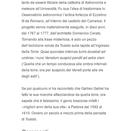
tanto da essere titolare della cattedra di Astronomia e
meteore all’Università. Fu sua l’idea di trasformare in
Osservatorio astronomico l’antica fortezza di Ezzelino
III da Romano, all’interno del castello dei Carraresi. Il
progetto venne materialmente eseguito, in dieci anni,
dal 1767 al 1777, dall’architetto Domenico Cerato.
Tornando alla frase misteriosa, è solo un pezzo
dell’iscrizione voluta da Toaldo sulla lapide all’ingresso
della Torre:
Quae quondas infernas turris ducebat ad
umbras / nunc Venetum auspici pandit ad astra viam
(‘Quella che un tempo conduceva alle ombra infernali
della torre, ora per auspicio dei Veneti porta alle vie
degli astri’).
Se poi qualcuno vi ha raccontato che Galileo Galilei ha
fatto le sue ricerche affacciandosi da quella torre, ora
sapete che è falsissimo: il genio trascorse infatti i
«migliori anni della sua vita» a Padova dal 1592 al
1610. Ovvero un secolo e mezzo prima della pensata
di Toaldo.