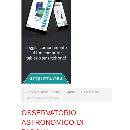
Browse:
Home
/
2017
/
aprile
/
Osservatorio
astronomico di Padova
OSSERVATORIO
ASTRONOMICO DI