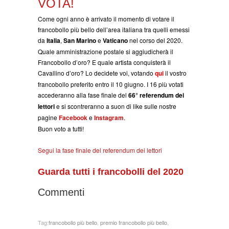
VOTA!
Come ogni anno è arrivato il momento di votare il
francobollo più bello dell’area italiana tra quelli emessi
da
Italia
,
San Marino
e
Vaticano
nel corso del 2020.
Quale amministrazione postale si aggiudicherà il
Francobollo d’oro? E quale artista conquisterà il
Cavallino d’oro? Lo decidete voi, votando
qui
il vostro
francobollo preferito entro il 10 giugno. I 16 più votati
accederanno alla fase finale del
66° referendum dei
lettori
e si scontreranno a suon di like sulle nostre
pagine
Facebook
e
Instagram
.
Buon voto a tutti!
Segui la fase finale del referendum dei lettori
Guarda tutti i francobolli del 2020
Commenti
Tag:
francobollo più bello
,
premio francobollo più bello
,