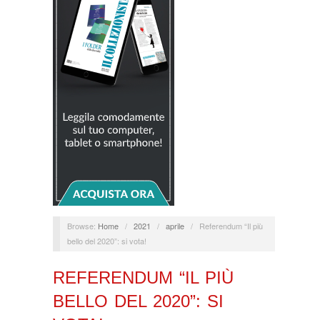
Browse:
Home
/
2021
/
aprile
/
Referendum “Il più
bello del 2020”: si vota!
REFERENDUM “IL PIÙ
BELLO DEL 2020”: SI