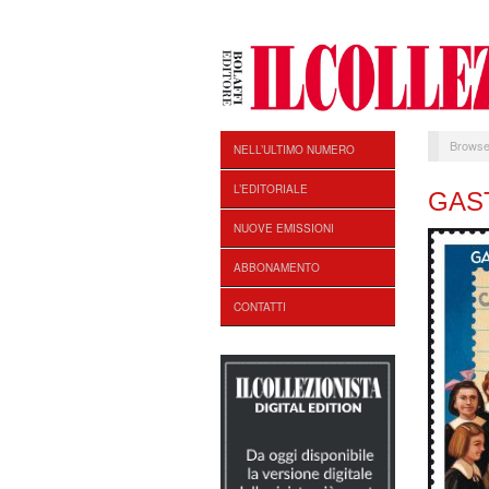
Browse
NELL’ULTIMO NUMERO
L’EDITORIALE
GAS
NUOVE EMISSIONI
ABBONAMENTO
CONTATTI