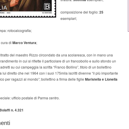
composizione del foglio:
25
esemplari;
ampa: rotocalcografia;
 cura di
Marco Ventura
;
ritratto del maestro Rizzo circondato da una scolaresca, con in mano una
randimento in cui si riflette il particolare di un francobollo e sullo sfondo un
adretti su cui campeggia la scritta “Franco Bollino”, titolo di un bollettino
da lui diretto che nel 1964 con i suoi 175mila iscritti divenne “il più importante
lico per ragazzi al mondo”; bollettino a firma delle figlie
Maristella e Lionella
eciale: ufficio postale di Parma centro.
olaffi n. 4.321
enti