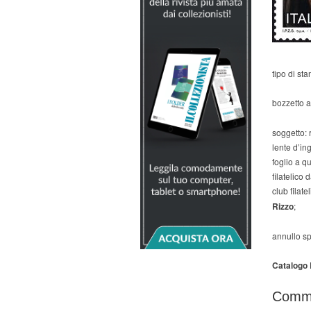
tipo di st
bozzetto a
soggetto: 
lente d’ing
foglio a qu
filatelico 
club filate
Rizzo
;
annullo sp
Catalogo B
Comm