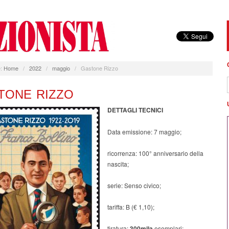
:
Home
/
2022
/
maggio
/
Gastone Rizzo
TONE RIZZO
DETTAGLI TECNICI
Data emissione: 7 maggio;
ricorrenza: 100° anniversario della
nascita;
serie: Senso civico;
tariffa: B (€ 1,10);
tiratura:
300mila
esemplari;