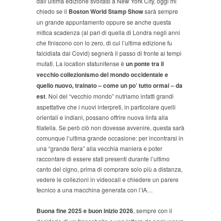
dall’ultima edizione svoltasi a New York City, oggi mi
chiedo se il
Boston World Stamp Show
sarà sempre
un grande appuntamento oppure se anche questa
mitica scadenza (al pari di quella di Londra negli anni
che finiscono con lo zero, di cui l’ultima edizione fu
falcidiata dal Covid) segnerà il passo di fronte ai tempi
mutati. La location statunitense è
un ponte tra il
vecchio collezionismo del mondo occidentale e
quello nuovo, trainato – come un po’ tutto ormai – da
est
. Noi del “vecchio mondo” nutriamo infatti grandi
aspettative che i nuovi interpreti, in particolare quelli
orientali e indiani, possano offrire nuova linfa alla
filatelia. Se però ciò non dovesse avvenire, questa sarà
comunque l’ultima grande occasione: per incontrarsi in
una “grande fiera” alla vecchia maniera e poter
raccontare di essere stati presenti durante l’ultimo
canto del cigno, prima di comprare solo più a distanza,
vedere le collezioni in videocall e chiedere un parere
tecnico a una macchina generata con l’IA…
Buona fine 2025 e buon inizio 2026
, sempre con il