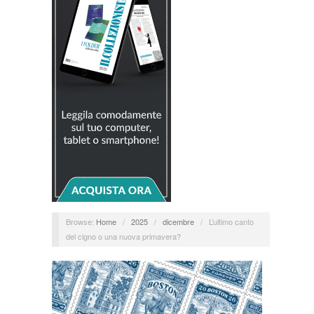
Browse:
Home
/
2025
/
dicembre
/
L’ultimo canto
del cigno o una nuova primavera?