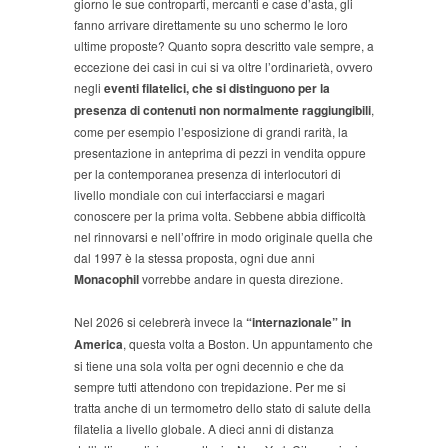
giorno le sue controparti, mercanti e case d’asta, gli
fanno arrivare direttamente su uno schermo le loro
ultime proposte? Quanto sopra descritto vale sempre, a
eccezione dei casi in cui si va oltre l’ordinarietà, ovvero
negli
eventi filatelici, che si distinguono per la
presenza di contenuti non normalmente raggiungibili
,
come per esempio l’esposizione di grandi rarità, la
presentazione in anteprima di pezzi in vendita oppure
per la contemporanea presenza di interlocutori di
livello mondiale con cui interfacciarsi e magari
conoscere per la prima volta. Sebbene abbia difficoltà
nel rinnovarsi e nell’offrire in modo originale quella che
dal 1997 è la stessa proposta, ogni due anni
Monacophil
vorrebbe andare in questa direzione.
Nel 2026 si celebrerà invece la
“internazionale” in
America
, questa volta a Boston. Un appuntamento che
si tiene una sola volta per ogni decennio e che da
sempre tutti attendono con trepidazione. Per me si
tratta anche di un termometro dello stato di salute della
filatelia a livello globale. A dieci anni di distanza