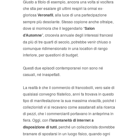
Giusto a titolo di esempio, ancora una volta si vocifera
che stia per esalare gli ultimi respiri la ormai ex-
gloriosa
Veronafil
, alla luce di una partecipazione
sempre più desolante. Stesso copione anche oltralpe,
dove si mormora che il leggendario “
Salon
d’Automne
”, crocevia annuale degli interessi francesi
da più di tre quarti di secolo, potrebbe venir chiuso o
comunque ridimensionato in una location di rango
inferiore, per questioni di budget.
Questi due episodi contemporanei non sono né
casuali, né inaspettati.
La realtà è che il commercio di francobolli, vero sale di
qualsiasi convegno filatelico, anni fa trovava in questo
tipo di manifestazione la sua massima vivacità, poiché i
collezionisti vi si recavano come assatanati alla ricerca
di pezzi, che i commercianti portavano in anteprima in
fiera. Oggi, con
l’istantaneità di internet a
disposizione di tutti
, perché un collezionista dovrebbe
bramare di spostarsi in un luogo fisico, quando ogni