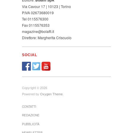
Via Cavour 17 | 10123 | Torino
P.IVA 02673680019
Tel 0115576300
Fax 0115576353
magazine@bolaffi.it
Direttore: Margherita Criscuolo
SOCIAL
Copyright © 2026
Powered by
Oxygen Theme
.
CONTATTI
REDAZIONE
PUBBLICITÀ
NEWSLETTER