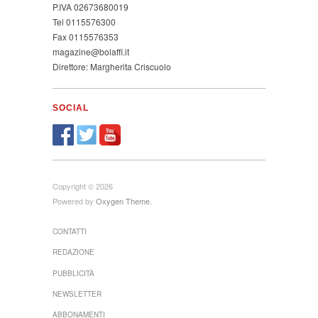
P.IVA 02673680019
Tel 0115576300
Fax 0115576353
magazine@bolaffi.it
Direttore: Margherita Criscuolo
SOCIAL
Copyright © 2026
Powered by
Oxygen Theme
.
CONTATTI
REDAZIONE
PUBBLICITÀ
NEWSLETTER
ABBONAMENTI