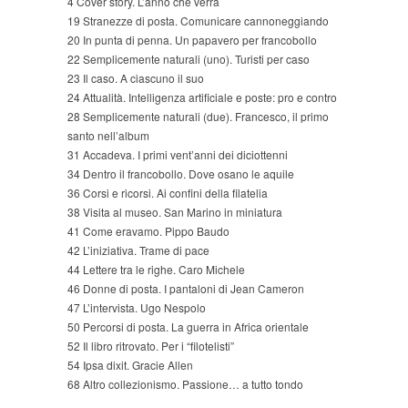
4 Cover story. L’anno che verrà
19 Stranezze di posta. Comunicare cannoneggiando
20 In punta di penna. Un papavero per francobollo
22 Semplicemente naturali (uno). Turisti per caso
23 Il caso. A ciascuno il suo
24 Attualità. Intelligenza artificiale e poste: pro e contro
28 Semplicemente naturali (due). Francesco, il primo
santo nell’album
31 Accadeva. I primi vent’anni dei diciottenni
34 Dentro il francobollo. Dove osano le aquile
36 Corsi e ricorsi. Ai confini della filatelia
38 Visita al museo. San Marino in miniatura
41 Come eravamo. Pippo Baudo
42 L’iniziativa. Trame di pace
44 Lettere tra le righe. Caro Michele
46 Donne di posta. I pantaloni di Jean Cameron
47 L’intervista. Ugo Nespolo
50 Percorsi di posta. La guerra in Africa orientale
52 Il libro ritrovato. Per i “filotelisti”
54 Ipsa dixit. Gracie Allen
68 Altro collezionismo. Passione… a tutto tondo