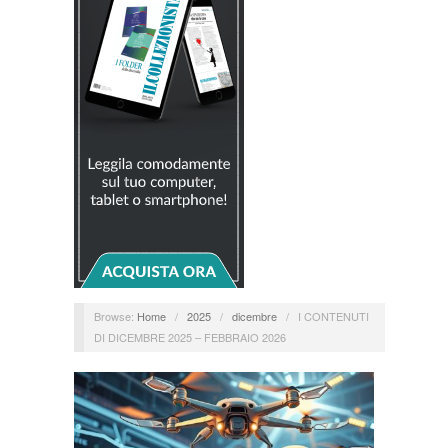
Browse:
Home
/
2025
/
dicembre
/
I CONTENUTI
DI DICEMBRE 2025 – FEBBRAIO 2026