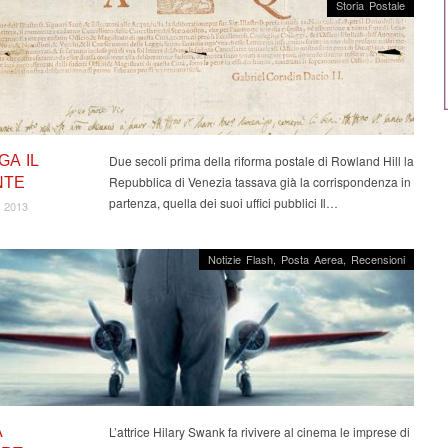
Storia Postale
GA IL
Due secoli prima della riforma postale di Rowland Hill la
Repubblica di Venezia tassava già la corrispondenza in
NTE
partenza, quella dei suoi uffici pubblici Il…
 2013
Notizie Flash
,
Posta Aerea
,
Recensioni
A
L’attrice Hilary Swank fa rivivere al cinema le imprese di