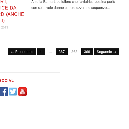
Amelia Earhart. Le lettere che l’aviatrice-postina portò
RT,
con sé in volo danno concretezza alle sequenze…
ICE DA
D (ANCHE
I)
 2013
← Precedente
1
…
367
368
369
Seguente →
SOCIAL