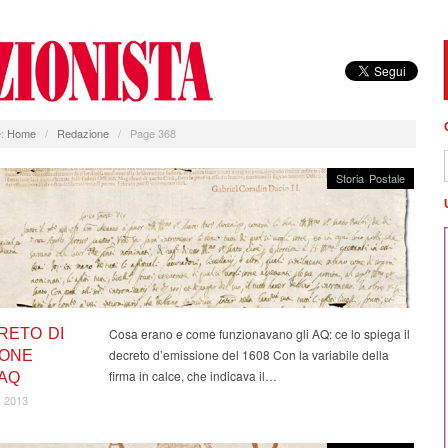
:
Home
/
Redazione
/
Page 368
Storia Postale
RETO DI
Cosa erano e come funzionavano gli AQ: ce lo spiega il
decreto d’emissione del 1608 Con la variabile della
IONE
firma in calce, che indicava il…
 AQ
 2013