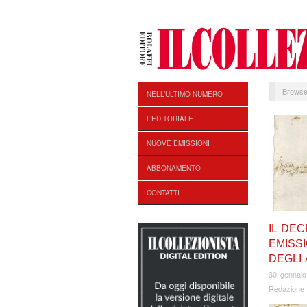
Browse
NELL’ULTIMO NUMERO
L’EDITORIALE
NUOVE EMISSIONI
ABBONAMENTO
CONTATTI
IL DEC
EMISS
DEGLI
30 gennaio
Redazione