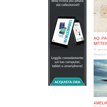
AQ: PA
MITTE
30 gennaio
Redazione
AMELI