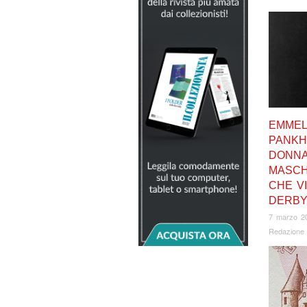
EMMEL
PANKH
DONN
MASCH
CHE VI
DERB
7 marzo 2
Redazione