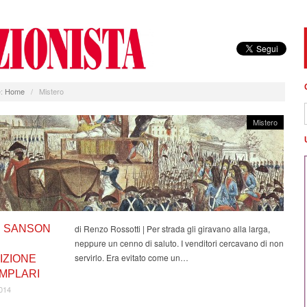
:
Home
/
Mistero
Mistero
A SANSON
di Renzo Rossotti | Per strada gli giravano alla larga,
neppure un cenno di saluto. I venditori cercavano di non
servirlo. Era evitato come un…
IZIONE
EMPLARI
2014