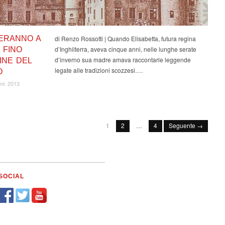
ERANNO A
di Renzo Rossotti | Quando Elisabetta, futura regina
d’Inghilterra, aveva cinque anni, nelle lunghe serate
 FINO
d’inverno sua madre amava raccontarle leggende
INE DEL
legate alle tradizioni scozzesi….
O
re 2013
1
2
…
4
Seguente →
SOCIAL