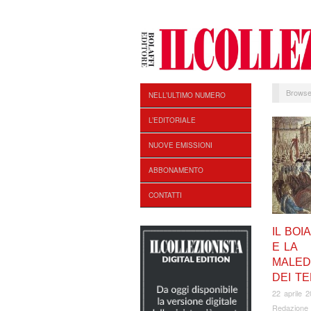
Browse
NELL’ULTIMO NUMERO
L’EDITORIALE
NUOVE EMISSIONI
ABBONAMENTO
CONTATTI
IL BOI
E LA
MALED
DEI T
22 aprile 
Redazione