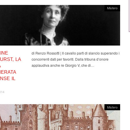
Mistero
INE
di Renzo Rossotti | Il cavallo partì di slancio superando i
concorrenti dati per favoriti. Dalla tribuna d’onore
URST, LA
applaudiva anche re Giorgio V, che di…
A
ERATA
NSE IL
Y
014
Mistero