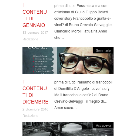
I
prima di tutto Pessimista ma con
ottimismo di Giulio Filippo Bolaffi
CONTENU
cover story Francobollo o gratta-e-
TI DI
vinci? di Bruno Crevato-Selvaggi e
GENNAIO
Giancarlo Morolli attualità Anno
13 gennaio 2017
che…
Redazione
Sommario
I
prima di tutto Parliamo di francobolli
di Domitilla D’Angelo cover story
CONTENU
Ma il francobollo cos’è? di Bruno
TI DI
Crevato-Selvaggi il meglio di…
DICEMBRE
Amor sacro…
2 dicembre 2016
Redazione
Accadeva