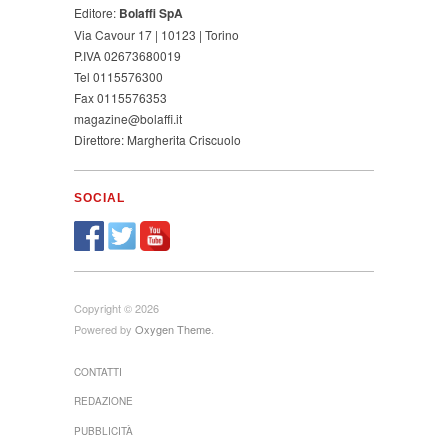
Editore:
Bolaffi SpA
Via Cavour 17 | 10123 | Torino
P.IVA 02673680019
Tel 0115576300
Fax 0115576353
magazine@bolaffi.it
Direttore: Margherita Criscuolo
SOCIAL
Copyright © 2026
Powered by
Oxygen Theme
.
CONTATTI
REDAZIONE
PUBBLICITÀ