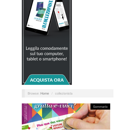
Browse:
Home
/
collezionista
Sommario