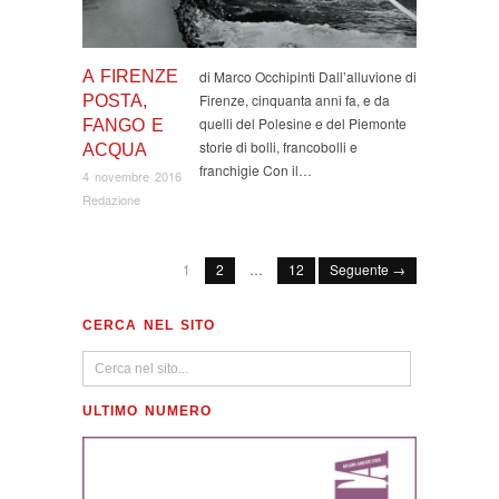
A FIRENZE
di Marco Occhipinti Dall’alluvione di
Firenze, cinquanta anni fa, e da
POSTA,
quelli del Polesine e del Piemonte
FANGO E
storie di bolli, francobolli e
ACQUA
franchigie Con il…
4 novembre 2016
Redazione
1
2
…
12
Seguente →
CERCA NEL SITO
ULTIMO NUMERO