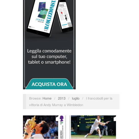
Browse:
Home
/
2013
/
luglio
/
I francobolli per la
vittoria di Andy Murray a Wimbledon