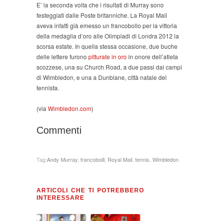
E’ la seconda volta che i risultati di Murray sono
festeggiati dalle Poste britanniche. La Royal Mail
aveva infatti già emesso un francobollo per la vittoria
della medaglia d’oro alle Olimpiadi di Londra 2012 la
scorsa estate. In quella stessa occasione, due buche
delle lettere furono
pitturate in oro
in onore dell’atleta
scozzese, una su Church Road, a due passi dai campi
di Wimbledon, e una a Dunblane, città natale del
tennista.
(via
Wimbledon.com
)
Commenti
Tag:
Andy Murray
,
francobolli
,
Royal Mail
,
tennis
,
Wimbledon
ARTICOLI CHE TI POTREBBERO
INTERESSARE