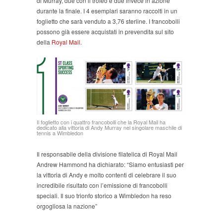
di Murray, due con il trofeo e due invece in azione
durante la finale. I 4 esemplari saranno raccolti in un
foglietto che sarà venduto a 3,76 sterline. I francobolli
possono già essere acquistati in prevendita sul sito
della
Royal Mail
.
Il foglietto con i quattro francobolli che la Royal Mail ha
dedicato alla vittoria di Andy Murray nel singolare maschile di
tennis a Wimbledon
Il responsabile della divisione filatelica di Royal Mail
Andrew Hammond ha dichiarato: “Siamo entusiasti per
la vittoria di Andy e molto contenti di celebrare il suo
incredibile risultato con l’emissione di francobolli
speciali. Il suo trionfo storico a Wimbledon ha reso
orgogliosa la nazione”