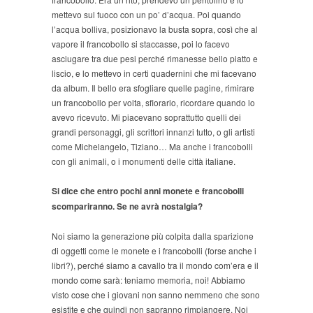
mettevo sul fuoco con un po’ d’acqua. Poi quando
l’acqua bolliva, posizionavo la busta sopra, così che al
vapore il francobollo si staccasse, poi lo facevo
asciugare tra due pesi perché rimanesse bello piatto e
liscio, e lo mettevo in certi quadernini che mi facevano
da album. Il bello era sfogliare quelle pagine, rimirare
un francobollo per volta, sfiorarlo, ricordare quando lo
avevo ricevuto. Mi piacevano soprattutto quelli dei
grandi personaggi, gli scrittori innanzi tutto, o gli artisti
come Michelangelo, Tiziano… Ma anche i francobolli
con gli animali, o i monumenti delle città italiane.
Si dice che entro pochi anni monete e francobolli
scompariranno. Se ne avrà nostalgia?
Noi siamo la generazione più colpita dalla sparizione
di oggetti come le monete e i francobolli (forse anche i
libri?), perché siamo a cavallo tra il mondo com’era e il
mondo come sarà: teniamo memoria, noi! Abbiamo
visto cose che i giovani non sanno nemmeno che sono
esistite e che quindi non sapranno rimpiangere. Noi