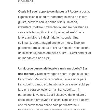
indecifrabili.
Quale è il suo rapporto con la posta?
Adoro la posta.
il gesto fisico di spedire: comprare la carta da lettere
giusta, scrivere con la penna stilo sulla carta,
imbustare, mettere il francobollo, andare per strada a
cercare la buca più vicina. E poi aspettare! Che la
lettera arrivi, che il destinatario risponda. Una
settimana, due… magari anche un mese. E poi un
giorno vedere la lettera di chi ha risposto, riconoscerla
dalla scrittura, dal colore della busta… Gesti perduti, di
un mondo che non è più.
Un ricordo personale legato a un francobollo? E a
una moneta?
Non mi vengono ricordi legati a un solo
francobollo. Ma vorrei raccontare il mio amore per i
francobolli quando ero bambina. Non avevo i soldi per
fare una vera collezione, ma i francobolli… mi
parlavano! Li volevo. Così li staccavo dalle lettere e
cartoline che arrivavano in casa. Direi che mi piaceva
che mi scrivessero anche solo per ricavarne il
francobollo. Era un rito, prendevo un pentolino e lo