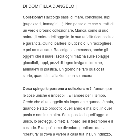
DI DOMITILLA D’ANGELO |
Colleziona?
Raccolgo sassi di mare, conchiglie, lupi
(pupazzetti, immagini…). Non posso dire che si tratti di
un vero e proprio collezionare. Manca, come si può
notare, il valore dell’oggetto, la sua unicità riconosciuta
e garantita. Quindi parlerei piuttosto di un raccogliere,
e poi ammassare. Raccolgo, e ammasso, anche gli
oggetti che il mare lascia ogni mattina sulle spiagge:
giocattoli, tappi, pezzi di legno levigato, formine,
animaletti di plastica. Un giorno ne farò qualcosa,
storie, quadri, installazioni, non so ancora.
Cosa spinge le persone a collezionare?
L’amore per
le cose uniche e irripetibili. E l’amore per il tempo.
Credo che di un oggetto sia importante quando è nato,
quando è stato prodotto, quell’anno e mai più, in quel
posto e non in un altro. Se tu possiedi quell’oggetto
unico, lo proteggi, lo metti al riparo; sei il testimone e il
custode. È un po’ come diventare genitore: quella
“creatura” si trova a vivere a casa tua, ha un indirizzo,