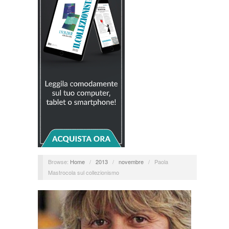
Browse:
Home
/
2013
/
novembre
/
Paola
Mastrocola sul collezionismo