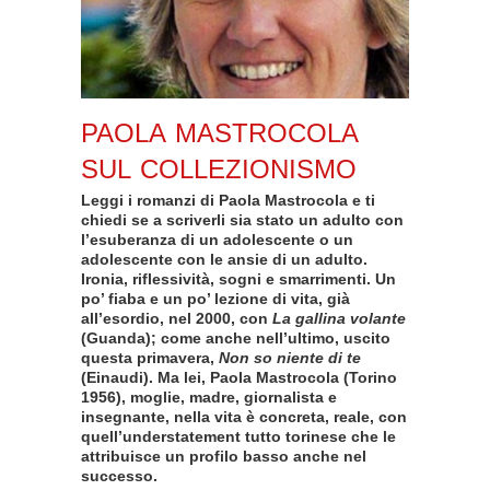
PAOLA MASTROCOLA
SUL COLLEZIONISMO
Leggi i romanzi di Paola Mastrocola e ti
chiedi se a scriverli sia stato un adulto con
l’esuberanza di un adolescente o un
adolescente con le ansie di un adulto.
Ironia, riflessività, sogni e smarrimenti. Un
po’ fiaba e un po’ lezione di vita, già
all’esordio, nel 2000, con
La gallina volante
(Guanda); come anche nell’ultimo, uscito
questa primavera,
Non so niente di te
(Einaudi). Ma lei, Paola Mastrocola (Torino
1956), moglie, madre, giornalista e
insegnante, nella vita è concreta, reale, con
quell’understatement tutto torinese che le
attribuisce un profilo basso anche nel
successo.