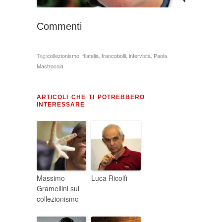
Commenti
Tag:
collezionismo
,
filatelia
,
francobolli
,
intervista
,
Paola
Mastrocola
ARTICOLI CHE TI POTREBBERO
INTERESSARE
Massimo
Luca Ricolfi
Gramellini sul
collezionismo