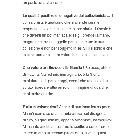
un posto, una vita con te.
Le qualità positive e le negative del collezionista…
Il
collezionista è qualcuno che si prende cura, e
responsabilità delle cose, della loro storia. Il rischio è
che diventi un po’ maniacale: se gli prende la mano,
magari rincorre un oggetto per completare la sua
collezione e non per l’oggetto in sé. Sì, il rischio è che
le cose perdano il loro valore intrinseco, essenziale.
Che valore attribuisce alla filatelia?
So poco, ahimè,
di filatelia. Ma nel mio immaginario, è la Storia in
miniatura: fatti, personaggi, eventi che uno stato ha
voluto ricordare attraverso un’immagine di qualche
centimetro quadro.
E alla numismatica?
Anche di numismatica so poco.
Ma m’incanto su una moneta antica, sul disegno a
rilievo, su quei minimi, appena accennati, bassorilievi.
M’incanto anche a decifrare le scritte, a percorrere le
lettere intorno al cerchio più esterno, a volte quasi