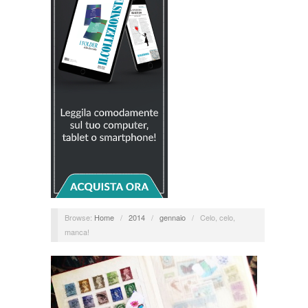
Browse:
Home
/
2014
/
gennaio
/
Celo, celo,
manca!