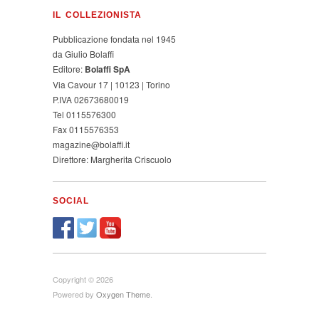
IL COLLEZIONISTA
Pubblicazione fondata nel 1945
da Giulio Bolaffi
Editore:
Bolaffi SpA
Via Cavour 17 | 10123 | Torino
P.IVA 02673680019
Tel 0115576300
Fax 0115576353
magazine@bolaffi.it
Direttore: Margherita Criscuolo
SOCIAL
Copyright © 2026
Powered by
Oxygen Theme
.