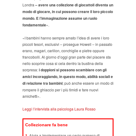
Londra
–
avere una collezione di giocattoli diventa un
modo di giocare, in cui possono creare il loro piccolo
mondo. E l’immaginazione assume un ruolo
fondamentale
».
«I bambini hanno sempre amato l’idea di avere i loro
piccoli tesori, esclusivi – prosegue Howell – in passato
erano, magari, carillon, conchiglie e pietre oppure
francobolli. Al giorno d’oggi gran parte del piacere sta
nello scoprire cosa si cela dentro la bustina della
sorpresa:
i doppioni si possono scambiare con gli
amici incoraggiando, in questo modo, abilità sociali e
di relazione tra bambini
; può anche essere un modo di
rompere il ghiaccio per i più timidi e fare nuovi
amichetti».
Leggi l’intervista alla psicologa Laura Rosso
Collezionare fa bene
1.
Aiuta a implementare un certo numero di