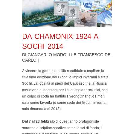
DA CHAMONIX 1924 A
SOCHI 2014
DI GIANCARLO MOROLLI E FRANCESCO DE
CARLO |
A vincere la gara tra le città candidate a ospitare la
22esima edizione dei Giochi olimpici invernali è stata
Sochi
. La località ai piedi del Caucaso, nella Russia
meridionale, rinomata per i suoi impianti sciistici, con
un colpo di coda ha battuto PyeongChang, da molti
data come favorita (e come sede dei Giochi invernali
solo rimandata al 2018).
Dal 7 al 23 febbraio
di quest’anno protagoniste
saranno discipline sportive come lo sci di fondo, il
pattinaggio, il biathlon, lo sci alpino, l’hockey su