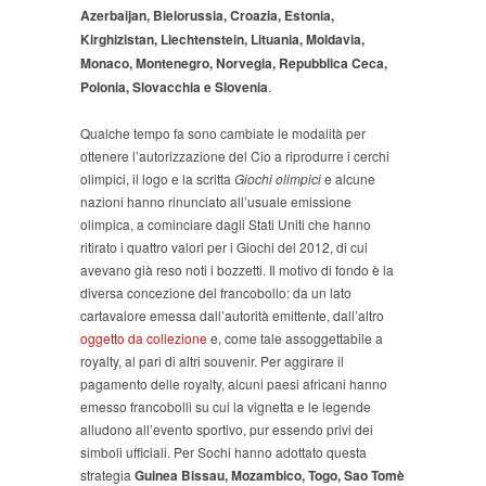
Azerbaijan, Bielorussia, Croazia, Estonia,
Kirghizistan, Liechtenstein, Lituania, Moldavia,
Monaco, Montenegro, Norvegia, Repubblica Ceca,
Polonia, Slovacchia e Slovenia
.
Qualche tempo fa sono cambiate le modalità per
ottenere l’autorizzazione del Cio a riprodurre i cerchi
olimpici, il logo e la scritta
Giochi olimpici
e alcune
nazioni hanno rinunciato all’usuale emissione
olimpica, a cominciare dagli Stati Uniti che hanno
ritirato i quattro valori per i Giochi del 2012, di cui
avevano già reso noti i bozzetti. Il motivo di fondo è la
diversa concezione del francobollo: da un lato
cartavalore emessa dall’autorità emittente, dall’altro
oggetto da collezione
e, come tale assoggettabile a
royalty, al pari di altri souvenir. Per aggirare il
pagamento delle royalty, alcuni paesi africani hanno
emesso francobolli su cui la vignetta e le legende
alludono all’evento sportivo, pur essendo privi dei
simboli ufficiali. Per Sochi hanno adottato questa
strategia
Guinea Bissau, Mozambico, Togo, Sao Tomè