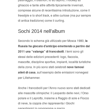
ghiaccio e tante altre attività tipicamente invernali,
comprese alcune di recentissima introduzione, come il
freestyle e lo short track, e altre curiose (ma pur sempre
di antica tradizione) come il curling.
Sochi 2014 nell’album
Secondo lo schema già utilizzato per Mosca 1980,
la
Russia ha giocato d’anticipo emettendo a partire dal
2011 una “valanga” di francobolli
. I temi sono gli
stessi delle edizioni precedenti: logo, fiaccola,
mascotte, discipline sportive, impianti, località turistiche
della zona. In più sono stati celebrati
nove famosi
atleti di casa
, sull’esempio delle emissioni norvegesi
per Lillehammer.
Anche i francobolli per l’Anno nuovo sono stati dedicati
alle mascotte olimpiche: il Leopardo delle nevi, l’Orso
polare e il Leprotto, insieme a Raggio di sole e Fiocco
di neve, la coppia che rappresenta i Giochi
paraolimpici in programma a marzo.