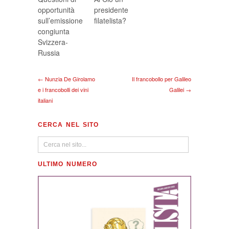
opportunità
presidente
sull’emissione
filatelista?
congiunta
Svizzera-
Russia
← Nunzia De Girolamo
Il francobollo per Galileo
e i francobolli dei vini
Galilei →
italiani
CERCA NEL SITO
ULTIMO NUMERO