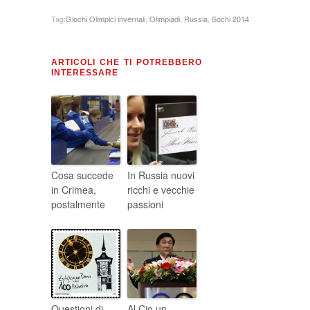
Tag:
Giochi Olimpici invernali
,
Olimpiadi
,
Russia
,
Sochi 2014
ARTICOLI CHE TI POTREBBERO
INTERESSARE
Cosa succede
In Russia nuovi
in Crimea,
ricchi e vecchie
postalmente
passioni
Questioni di
Al Cio un