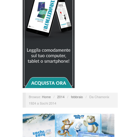
Browse:
Home
/
2014
/
febbraio
/
Da Chamonix
1924 a Sochi 2014