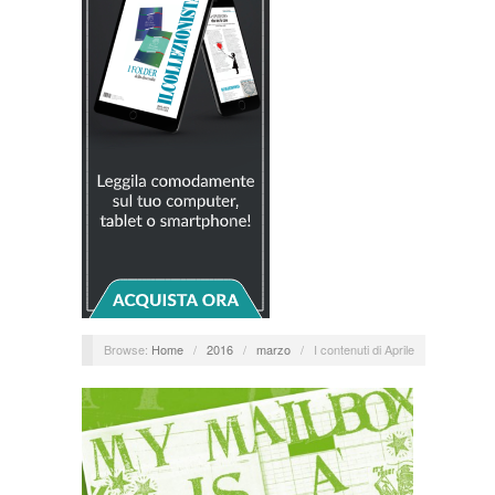
Browse:
Home
/
2016
/
marzo
/
I contenuti di Aprile