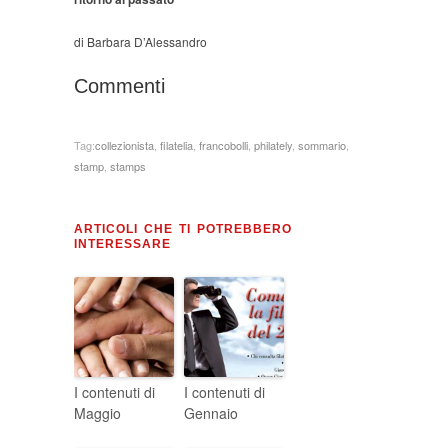
di Barbara D’Alessandro
Commenti
Tag:
collezionista
,
filatelia
,
francobolli
,
philately
,
sommario
,
stamp
,
stamps
ARTICOLI CHE TI POTREBBERO
INTERESSARE
I contenuti di
I contenuti di
Maggio
Gennaio