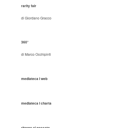
rarity fair
di Giordano Gracco
360°
di Marco Occhipinti
mediateca I web
mediateca I charta
ritorno al passato