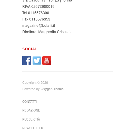
P.IVA 02673680019
Tel 0115576300
Fax 0115576353
magazine@bolaffi.it
Direttore: Margherita Criscuolo
SOCIAL
Copyright © 2026
Powered by
Oxygen Theme
.
CONTATTI
REDAZIONE
PUBBLICITÀ
NEWSLETTER