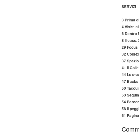
SERVIZI
3 Prima di
4 Visita a
6 Dentro P
8 Il caso.
S
29 Focus 
32 Collezi
37 Spazio 
41 Il Coll
44 Lo stud
47 Backs
50 Taccuini
53 Seguim
54 Percors
58 Il pegg
61 Pagine 
Comm