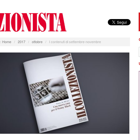
:
Home
/
2017
/
ottobre
/
I contenuti di settembre-novembre