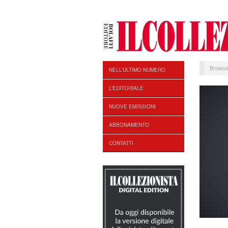
Browse
NELL’ULTIMO NUMERO
L’EDITORIALE
NUOVE EMISSIONI
ABBONAMENTO
CONTATTI