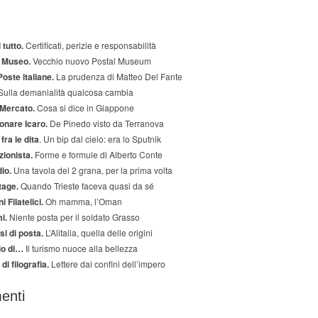
 tutto.
Certificati, perizie e responsabilità
l Museo.
Vecchio nuovo Postal Museum
oste italiane.
La prudenza di Matteo Del Fante
ulla demanialità qualcosa cambia
Mercato.
Cosa si dice in Giappone
onare Icaro.
De Pinedo visto da Terranova
fra le dita
. Un bip dal cielo: era lo Sputnik
ezionista.
Forme e formule di Alberto Conte
io.
Una tavola del 2 grana, per la prima volta
tage.
Quando Trieste faceva quasi da sé
 Filatelici.
Oh mamma, l’Oman
i.
Niente posta per il soldato Grasso
i di posta.
L’Alitalia, quella delle origini
io di…
Il turismo nuoce alla bellezza
di filografia.
Lettere dai confini dell’impero
enti