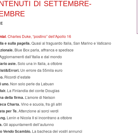
ONTENUTI DI SETTEMBRE-
EMBRE
HE
nial
. Charles Duke, “postino” dell’Apollo 16
lla e sulla pagella.
Quasi al traguardo Italia, San Marino e Vaticano
zionale.
Blue Box parla, affranca e spedisce
Aggiornamenti dall’Italia e dal mondo
ario aste.
Solo una in Italia, a ottobre
isti&Errori.
Un errore da 55mila euro
o.
Ricordi d’estate
 uno.
Non solo perle da Labuan
air.
La Finlandia del conte Douglas
a della firma.
L’amore di Nelson
eca Charta.
Vino e scuola, fra gli altri
sta per Te.
Attenzione ai sorci verdi
ang.
Lenin e Nicola II si incontrano a ottobre
a.
Gli appuntamenti dell’autunno
o Vendo Scambio.
La bacheca dei vostri annunci