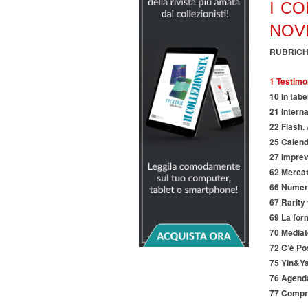
I C
NOV
RUBRIC
1 Testimo
10 In tabe
21 Interna
22 Flash.
25 Calend
27 Imprev
62 Mercat
66 Numeri
67 Rarity f
69 La form
70 Mediat
72 C’è Po
75 Yin&Y
76 Agend
77 Compr