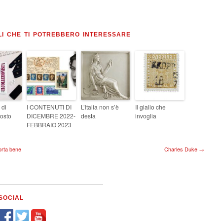
LI CHE TI POTREBBERO INTERESSARE
 di
I CONTENUTI DI
L’Italia non s’è
Il giallo che
osto
DICEMBRE 2022-
desta
invoglia
FEBBRAIO 2023
porta bene
Charles Duke →
SOCIAL