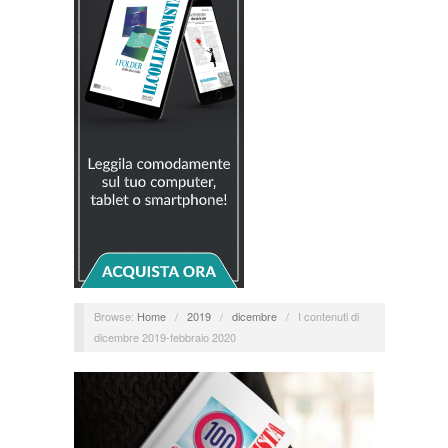
Browse:
Home
/
2019
/
dicembre
/
I contenuti di
dicembre 2019-febbraio 2020