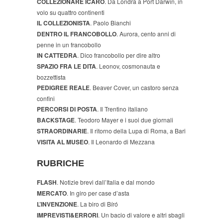
COLLEZIONARE ICARO
. Da Londra a Port Darwin, in
volo su quattro continenti
IL COLLEZIONISTA
. Paolo Bianchi
DENTRO IL FRANCOBOLLO
. Aurora, cento anni di
penne in un francobollo
IN CATTEDRA
. Dico francobollo per dire altro
SPAZIO FRA LE DITA
. Leonov, cosmonauta e
bozzettista
PEDIGREE REALE
. Beaver Cover, un castoro senza
confini
PERCORSI DI POSTA
. Il Trentino italiano
BACKSTAGE
. Teodoro Mayer e i suoi due giornali
STRAORDINARIE
. Il ritorno della Lupa di Roma, a Bari
VISITA AL MUSEO
. Il Leonardo di Mezzana
RUBRICHE
FLASH
. Notizie brevi dall’Italia e dal mondo
MERCATO
. In giro per case d’asta
L’INVENZIONE
. La biro di Bíró
IMPREVISTI&ERRORI
. Un bacio di valore e altri sbagli