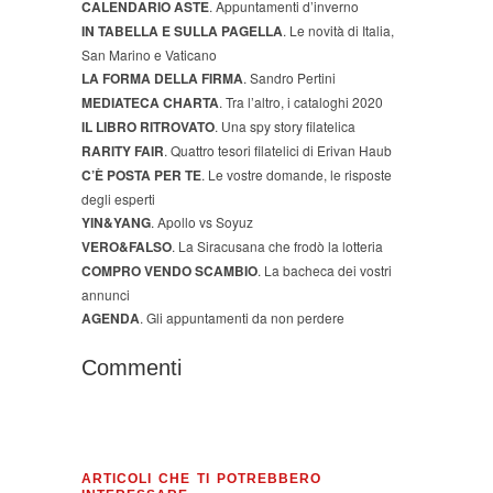
CALENDARIO ASTE
. Appuntamenti d’inverno
IN TABELLA E SULLA PAGELLA
. Le novità di Italia,
San Marino e Vaticano
LA FORMA DELLA FIRMA
. Sandro Pertini
MEDIATECA CHARTA
. Tra l’altro, i cataloghi 2020
IL LIBRO RITROVATO
. Una spy story filatelica
RARITY FAIR
. Quattro tesori filatelici di Erivan Haub
C’È POSTA PER TE
. Le vostre domande, le risposte
degli esperti
YIN&YANG
. Apollo vs Soyuz
VERO&FALSO
. La Siracusana che frodò la lotteria
COMPRO VENDO SCAMBIO
. La bacheca dei vostri
annunci
AGENDA
. Gli appuntamenti da non perdere
Commenti
ARTICOLI CHE TI POTREBBERO